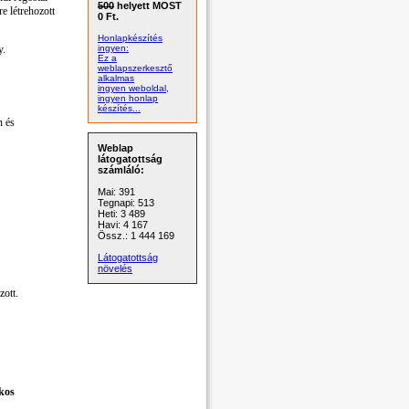
500
helyett MOST
e létrehozott
0 Ft.
Honlapkészítés
y.
ingyen:
Ez a
weblapszerkesztő
alkalmas
ingyen weboldal,
ingyen honlap
készítés...
n és
Weblap
látogatottság
számláló:
Mai: 391
Tegnapi: 513
Heti: 3 489
Havi: 4 167
Össz.: 1 444 169
Látogatottság
növelés
zott.
kos