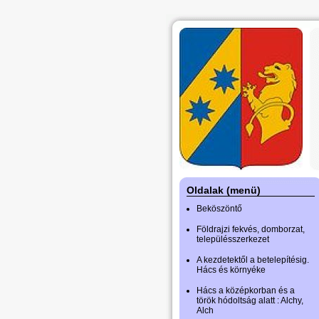
Oldalak (menü)
Beköszöntő
Földrajzi fekvés, domborzat,
településszerkezet
A kezdetektől a betelepítésig.
Hács és környéke
Hács a középkorban és a
török hódoltság alatt : Alchy,
Alch