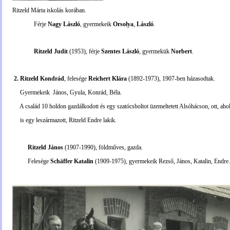
Ritzeld Márta iskolás korában.
Férje
Nagy László
, gyermekeik
Orsolya
,
László
.
Ritzeld Judit
(1953), férje
Szentes László
, gyermekük
Norbert
.
2. Ritzeld Kondrád
, felesége
Reichert Klára
(1892-1973), 1907-ben házasodtak.
Gyermekeik János, Gyula, Konrád, Béla.
A család 10 holdon gazdálkodott és egy szatócsboltot üzemeltetett Alsóhácson, ott, aho
is egy leszármazott, Ritzeld Endre lakik.
Ritzeld János
(1907-1990), földműves, gazda.
Felesége
Schäffer Katalin
(1909-1975), gyermekeik Rezső, János, Katalin, Endre.