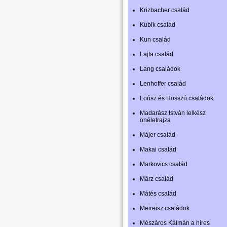
Krizbacher család
Kubik család
Kun család
Lajta család
Lang családok
Lenhoffer család
Loósz és Hosszú családok
Madarász István lelkész
önéletrajza
Májer család
Makai család
Markovics család
März család
Mátés család
Meireisz családok
Mészáros Kálmán a híres