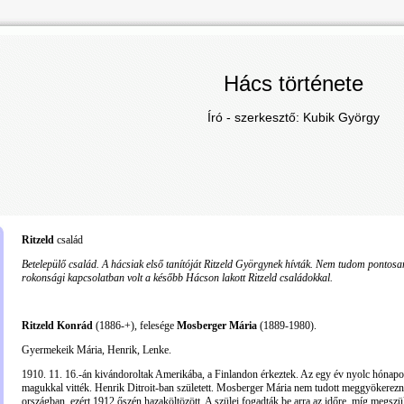
Hács története
Író - szerkesztő: Kubik György
Ritzeld
család
Betelepülő család. A hácsiak első tanítóját Ritzeld Györgynek hívták. Nem tudom pontosa
rokonsági kapcsolatban volt a később Hácson lakott Ritzeld családokkal.
Ritzeld Konrád
(1886-+), felesége
Mosberger Mária
(1889-1980).
Gyermekeik Mária, Henrik, Lenke.
1910. 11. 16.-án kivándoroltak Amerikába, a Finlandon érkeztek. Az egy év nyolc hónapo
magukkal vitték. Henrik Ditroit-ban született. Mosberger Mária nem tudott meggyökerezn
országban, ezért 1912 őszén hazaköltözött. A szülei fogadták be arra az időre, míg megszü