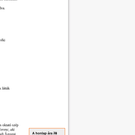
lva.
yéki
 látták
s oktató szép
erenc, aki
A honlap ára
78
ndi Ágostai