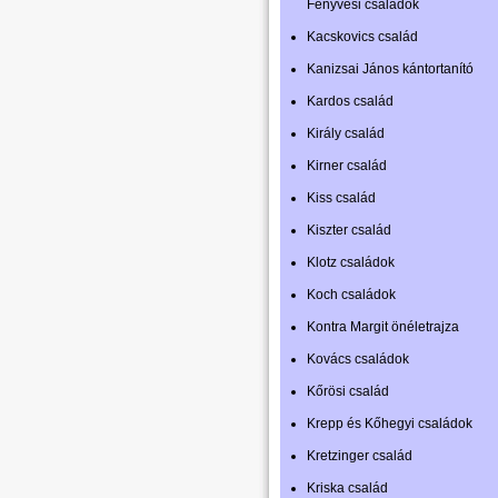
Fenyvesi családok
Kacskovics család
Kanizsai János kántortanító
Kardos család
Király család
Kirner család
Kiss család
Kiszter család
Klotz családok
Koch családok
Kontra Margit önéletrajza
Kovács családok
Kőrösi család
Krepp és Kőhegyi családok
Kretzinger család
Kriska család