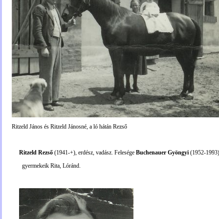
Ritzeld János és Ritzeld Jánosné, a ló hátán Rezső
Ritzeld Rezső
(1941-+), erdész, vadász. Felesége
Buchenauer Gyöngyi
(1952-1993)
gyermekeik Rita, Lóránd.