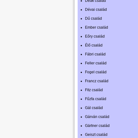
Deák család
Dévai család
Dű család
Ember család
Eőry család
Élő család
Fábri család
Feller család
Fogel család
Francz család
Fitz család
Fűzfa család
Gál család
Gárván család
Gärtner család
Geiszt család