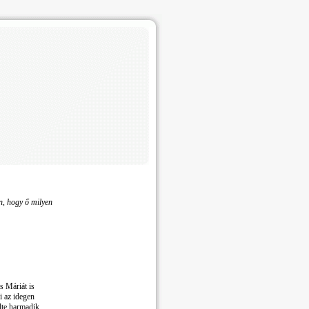
n, hogy ő milyen
s Máriát is
i az idegen
lte harmadik