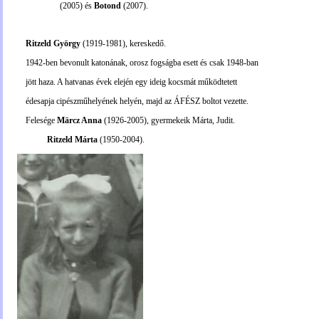
(2005) és
Botond
(2007).
Ritzeld György
(1919-1981), kereskedő.
1942-ben bevonult katonának, orosz fogságba esett és csak 1948-ban
jött haza. A hatvanas évek elején egy ideig kocsmát működtetett
édesapja cipészműhelyének helyén, majd az ÁFÉSZ boltot vezette.
Felesége
Märcz Anna
(1926-2005), gyermekeik Márta, Judit.
Ritzeld Márta
(1950-2004).