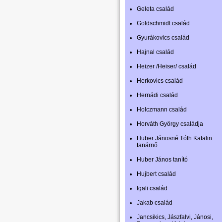
Geleta család
Goldschmidt család
Gyurákovics család
Hajnal család
Heizer /Heiser/ család
Herkovics család
Hernádi család
Holczmann család
Horváth György családja
Huber Jánosné Tóth Katalin
tanárnő
Huber János tanító
Hujbert család
Igali család
Jakab család
Jancsikics, Jászfalvi, Jánosi,