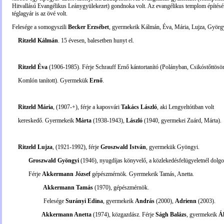
Hitvallású Evangélikus Leánygyülekezet) gondnoka volt. Az evangélikus templom építésér
téglagyár is az övé volt.
Felesége a somogyszili
Becker Erzsébet
, gyermekeik Kálmán, Éva, Mária, Lujza, Györg
Ritzeld Kálmán
. 15 évesen, balesetben hunyt el.
Ritzeld Éva
(1906-1985). Férje Schrauff Ernő kántortanító (Polányban, Csikóstőttösö
Komlón tanított). Gyermekük
Ernő
.
Ritzeld Mária
, (1907-+), férje a kaposvári
Takács László
, aki Lengyeltótiban volt
kereskedő. Gyermekeik
Márta
(1938-1943),
László
(1940, gyermekei Zuárd, Márta).
Ritzeld Lujza
, (1921-1992), férje
Groszwald István
, gyermekük Gyöngyi.
Groszwald Gyöngyi
(1946), nyugdíjas könyvelő, a közlekedésfelügyeletnél dolgo
Férje
Akkermann József
gépészmérnök. Gyermekeik Tamás, Anetta.
Akkermann
Tamás
(1970), gépészmérnök.
Felesége
Surányi Edina
, gyermekeik
András
(2000),
Adrienn
(2003).
Akkermann Anetta
(1974), közgazdász. Férje
Ságh Balázs
, gyermekeik
Á