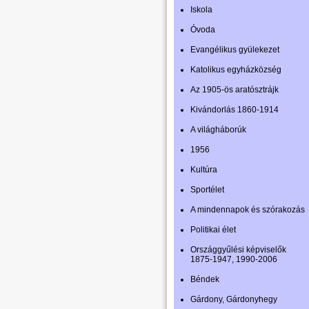
Iskola
Óvoda
Evangélikus gyülekezet
Katolikus egyházközség
Az 1905-ös aratósztrájk
Kivándorlás 1860-1914
A világháborúk
1956
Kultúra
Sportélet
A mindennapok és szórakozás
Politikai élet
Országgyűlési képviselők
1875-1947, 1990-2006
Béndek
Gárdony, Gárdonyhegy