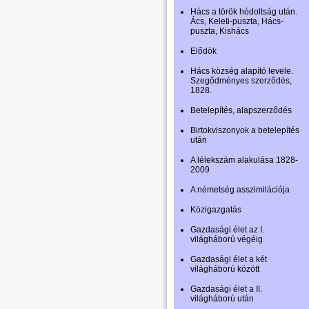
Hács a török hódoltság után.
Ács, Keleti-puszta, Hács-
puszta, Kishács
Elődök
Hács község alapító levele.
Szegődményes szerződés,
1828.
Betelepítés, alapszerződés
Birtokviszonyok a betelepítés
után
A lélekszám alakulása 1828-
2009
A németség asszimilációja
Közigazgatás
Gazdasági élet az I.
világháború végéig
Gazdasági élet a két
világháború között
Gazdasági élet a II.
világháború után