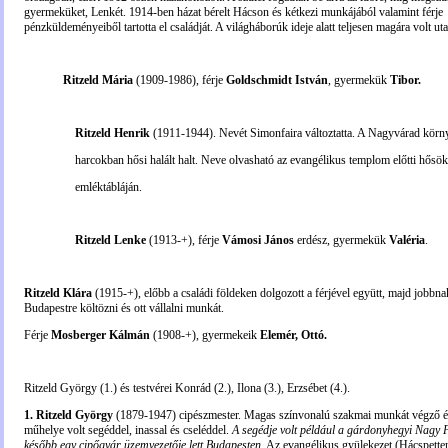
gyermeküket, Lenkét. 1914-ben házat bérelt Hácson és kétkezi munkájából valamint férje
pénzküldeményeiből tartotta el családját. A világháborúk ideje alatt teljesen magára volt uta
Ritzeld Mária
(1909-1986), férje
Goldschmidt István
, gyermekük
Tibor.
Ritzeld Henrik
(1911-1944). Nevét Simonfaira változtatta. A Nagyvárad körn
harcokban hősi halált halt. Neve olvasható az evangélikus templom előtti hősök
emléktábláján.
Ritzeld Lenke
(1913-+), férje
Vámosi János
erdész, gyermekük
Valéria
.
Ritzeld Klára
(1915-+), előbb a családi földeken dolgozott a férjével együtt, majd jobbnak
Budapestre költözni és ott vállalni munkát.
Férje
Mosberger Kálmán
(1908-+), gyermekeik
Elemér, Ottó.
Ritzeld György (1.) és testvérei Konrád (2.), Ilona (3.), Erzsébet (4.).
1. Ritzeld György
(1879-1947) cipészmester. Magas színvonalú szakmai munkát végző é
műhelye volt segéddel, inassal és cseléddel.
A segédje volt például a gárdonyhegyi Nagy F
később egy cipőgyár üzemvezetője lett Budapesten
. Az evangélikus gyülekezet (Hácspette