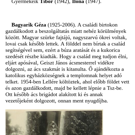
Gyermekeik
Tibor
(1942),
Ilona
(1947).
Bagyarik Géza
(1925-2006). A családi birtokon
gazdálkodott a beszolgáltatás miatt nehéz körülmények
között. Magyar szürke fajtájú, nagyszarvú ökrei voltak,
lovai csak később lettek. A földdel nem bírtak a család
segítségével sem, ezért a búza aratását és a kukorica
szedését részbe kiadták. Hogy a család meg tudjon élni,
eljárt apósával, Geiszt János ácsmesterrel vidékre
dolgozni, az ács szakmát is kitanulta. Ő ajándékozta a
katolikus egyházközségnek a templomnak helyet adó
telket. 1954-ben Lellére költöztek, ahol előbb földet vett
és azon gazdálkodott, majd be kellett lépnie a Tsz-be.
Ott később ács brigádot alakított ki és annak
vezetőjeként dolgozott, onnan ment nyugdíjba.