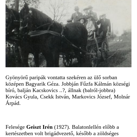
Gyönyörű paripák vontatta szekéren az ülő sorban
középen Bagyarik Géza. Jobbján Fűzfa Kálmán községi
bíró, balján Kacskovics ..?, állnak (balról-jobbra)
Kovács Gyula, Csekk István, Markovics József, Molnár
Árpád.
Felesége
Geiszt Irén
(1927). Balatonlellén előbb a
kertészetben volt brigádvezető, később a zöldséges