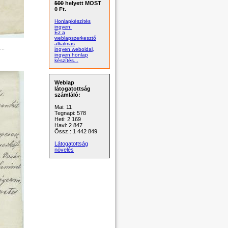
500
helyett MOST
0 Ft.
Honlapkészítés
ingyen:
Ez a
weblapszerkesztő
alkalmas
..
ingyen weboldal,
ingyen honlap
készítés...
Weblap
látogatottság
számláló:
Mai: 11
Tegnapi: 578
Heti: 2 169
Havi: 2 847
Össz.: 1 442 849
Látogatottság
növelés