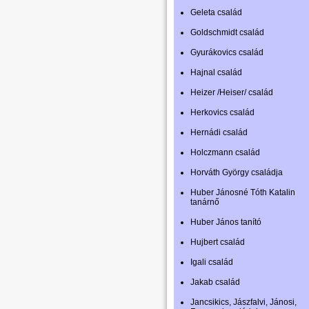
Geleta család
Goldschmidt család
Gyurákovics család
Hajnal család
Heizer /Heiser/ család
Herkovics család
Hernádi család
Holczmann család
Horváth György családja
Huber Jánosné Tóth Katalin
tanárnő
Huber János tanító
Hujbert család
Igali család
Jakab család
Jancsikics, Jászfalvi, Jánosi,