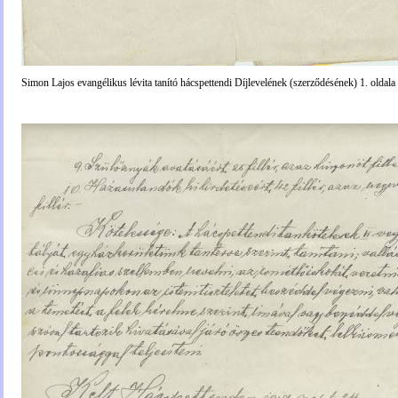
Simon Lajos evangélikus lévita tanító hácspettendi Díjlevelének (szerződésének) 1. oldala .