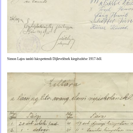
Simon Lajos tanító hácspettendi Díjlevelének kiegészítése 1917-ből.