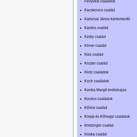
Fenyvesi családok
Kacskovics család
Kanizsai János kántortanító
Kardos család
Király család
Kirner család
Kiss család
Kiszter család
Klotz családok
Koch családok
Kontra Margit önéletrajza
Kovács családok
Kőrösi család
Krepp és Kőhegyi családok
Kretzinger család
Kriska család