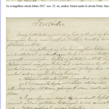
Az evangélikus iskola leltára 1917. nov. 25.-én, amikor Simon tanító úr átvette Petter János