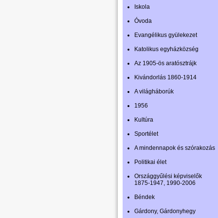
Iskola
Óvoda
Evangélikus gyülekezet
Katolikus egyházközség
Az 1905-ös aratósztrájk
Kivándorlás 1860-1914
A világháborúk
1956
Kultúra
Sportélet
A mindennapok és szórakozás
Politikai élet
Országgyűlési képviselők
1875-1947, 1990-2006
Béndek
Gárdony, Gárdonyhegy