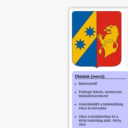
Oldalak (menü)
Beköszöntő
Földrajzi fekvés, domborzat,
településszerkezet
A kezdetektől a betelepítésig.
Hács és környéke
Hács a középkorban és a
török hódoltság alatt : Alchy,
Alch