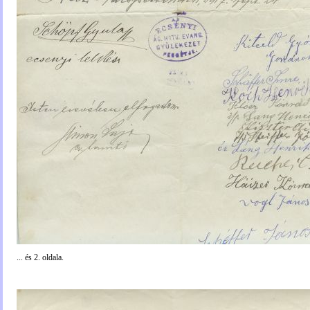
... és 2. oldala.