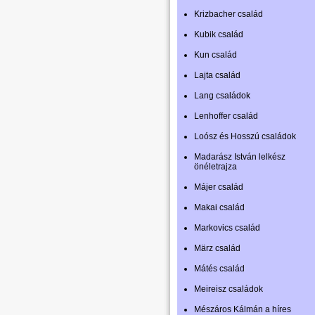
Krizbacher család
Kubik család
Kun család
Lajta család
Lang családok
Lenhoffer család
Loósz és Hosszú családok
Madarász István lelkész
önéletrajza
Májer család
Makai család
Markovics család
März család
Mátés család
Meireisz családok
Mészáros Kálmán a híres