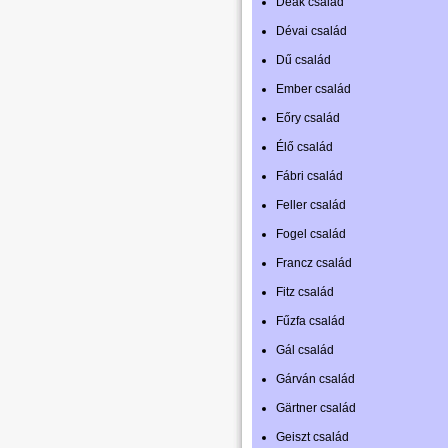
Deák család
Dévai család
Dű család
Ember család
Eőry család
Élő család
Fábri család
Feller család
Fogel család
Francz család
Fitz család
Fűzfa család
Gál család
Gárván család
Gärtner család
Geiszt család