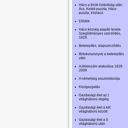
Hács a török hódoltság után.
Ács, Keleti-puszta, Hács-
puszta, Kishács
Elődök
Hács község alapító levele.
Szegődményes szerződés,
1828.
Betelepítés, alapszerződés
Birtokviszonyok a betelepítés
után
A lélekszám alakulása 1828-
2009
A németség asszimilációja
Közigazgatás
Gazdasági élet az I.
világháború végéig
Gazdasági élet a két
világháború között
Gazdasági élet a II.
világháború után