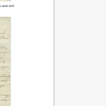
 tanító úrtól.