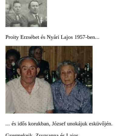
Proity Erzsébet és Nyári Lajos 1957-ben...
... és idős korukban, József unokájuk esküvőjén.
Gyermekeik Zsuzsanna és Lajos.