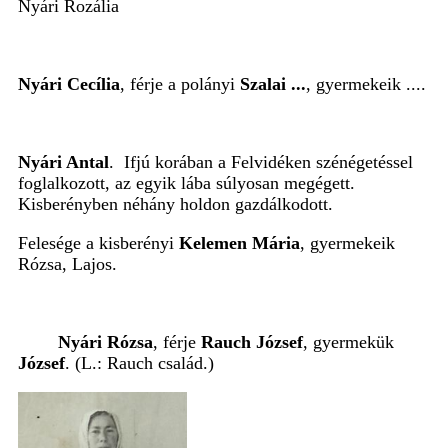
Nyári Rozália
Nyári Cecília
, férje a polányi
Szalai ...
, gyermekeik ....
Nyári Antal
. Ifjú korában a Felvidéken szénégetéssel
foglalkozott, az egyik lába súlyosan megégett.
Kisberényben néhány holdon gazdálkodott.
Felesége a kisberényi
Kelemen Mária
, gyermekeik
Rózsa, Lajos.
Nyári Rózsa
, férje
Rauch József
, gyermekük
József
. (L.: Rauch család.)