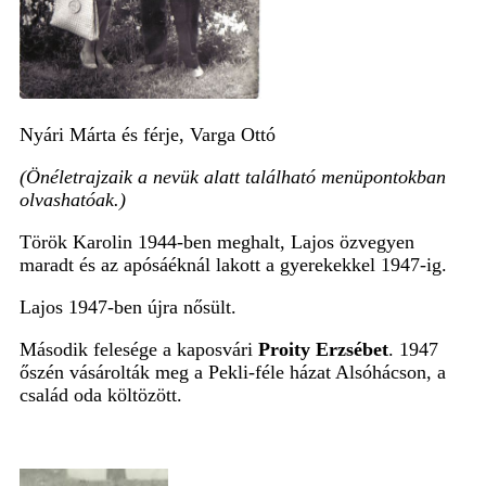
Nyári Márta és férje, Varga Ottó
(Önéletrajzaik a nevük alatt található menüpontokban
olvashatóak.)
Török Karolin 1944-ben meghalt, Lajos özvegyen
maradt és az apósáéknál lakott a gyerekekkel 1947-ig.
Lajos 1947-ben újra nősült.
Második felesége a kaposvári
Proity Erzsébet
.
1947
őszén vásárolták
meg
a Pekli-féle házat Alsóhácson,
a
család oda költözött.