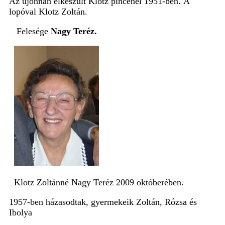
Az újonnan elkészült Klotz pincénél 1951-ben
.
A
lopóval Klotz Zoltán.
Felesége
Nagy Teréz.
Klotz Zoltánné Nagy Teréz 2009 októberében.
1957-ben házasodtak
, gyermekeik Zoltán, Rózsa és
Ibolya