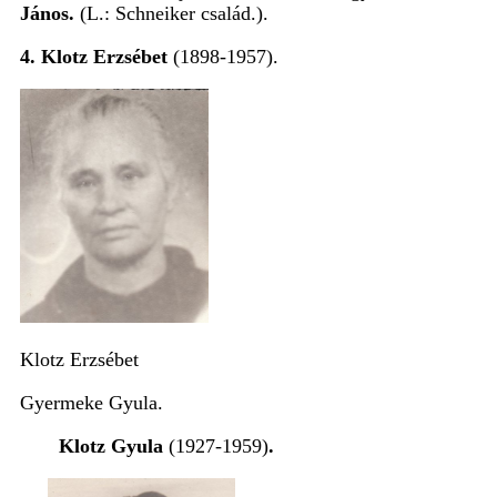
János.
(L.: Schneiker család.).
4. Klotz Erzsébet
(1898-1957).
Klotz Erzsébet
Gyermeke Gyula.
Klotz Gyula
(1927-1959)
.