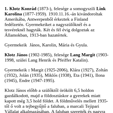
1. Klotz Konrád
(1873-)
, felesége a somogyszili
Link
Karolina
(1877-1959). 1910.11.16.-án kivándoroltak
Amerikába, Antwerpenből érkeztek a Finland
fedélzetén. Gyermekeiket a nagyszülőknél és a
tesvéreknél hagyták. Két és fél évig dolgoztak az
Államokban, 1913-ban hazatértek.
Gyermekeik János, Karolin, Mária
és
Gyula
.
Klotz János
(1902-1985), felesége
Lang Margit
(1903-
1998, szülei Lang Henrik és Pfeiffer Katalin).
Gyermekeik
:
Margit (1925-2006), Klára (1927), Zoltán
(1932),
Jolán (1935),
Miklós
(1938), Eta (1941), Ilona
(1945), Endre (1947-1995).
Klotz János előbb a szülőktől örökölt 6,5 holdon
gazdálkodott, majd a földosztáskor a gyerekek miatt
kapott még 3,5 hold földet. A földművelés mellett 1935-
től ő volt a tejbegyűjtő a faluban, a marcali Tejipari
Vállalat alkalmazásában. A faluban szerették és nagyra