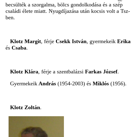
becsülték a szorgalma, bölcs gondolkodása és a szép
családi élete miatt. Nyugdíjazása után kocsis volt a Tsz-
ben.
Klotz Margit
, férje
Csekk István
, gyermekeik
Erika
és
Csaba
.
Klotz Klára
, férje a szentbalázsi
Farkas József
.
Gyermekeik
András
(1954-2003) és
Miklós
(1956).
Klotz Zoltán
.