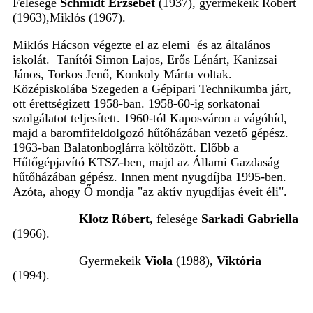
Felesége
Schmidt Erzsébet
(1937), gyermekeik Róbert
(1963),Miklós (1967).
Miklós Hácson végezte el az elemi és az általános
iskolát. Tanítói
Simon Lajos, Erős Lénárt, Kanizsai
János, Torkos Jenő, Konkoly Márta voltak.
Középiskolába Szegeden a Gépipari Technikumba járt,
ott érettségizett 1958-ban. 1958-60-ig sorkatonai
szolgálatot teljesített. 1960-tól Kaposváron a vágóhíd,
majd a baromfifeldolgozó hűtőházában vezető gépész.
1963-ban Balatonboglárra költözött. Előbb a
Hűtőgépjavító KTSZ-ben, majd az Állami Gazdaság
hűtőházában gépész. Innen ment nyugdíjba 1995-ben.
Azóta, ahogy Ő mondja "az aktív nyugdíjas éveit éli".
Klotz Róbert
, felesége
Sarkadi Gabriella
(1966).
Gyermekeik
Viola
(1988),
Viktória
(1994).