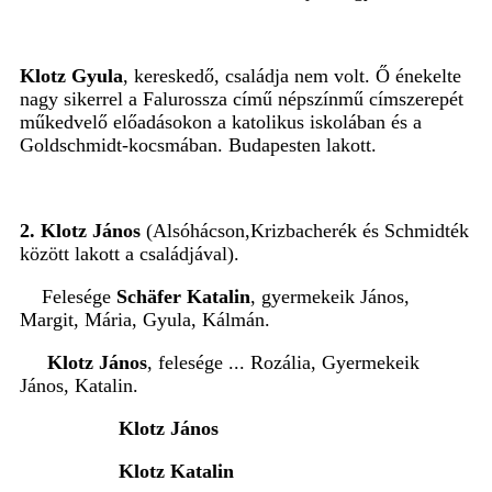
Klotz Gyula
, kereskedő, családja nem volt. Ő énekelte
nagy sikerrel a Falurossza című népszínmű címszerepét
műkedvelő előadásokon a katolikus iskolában és a
Goldschmidt-kocsmában. Budapesten lakott.
2. Klotz János
(Alsóhácson,Krizbacherék és Schmidték
között lakott a családjával).
Felesége
Schäfer Katalin
, gyermekeik
János,
Margit, Mária, Gyula, Kálmán.
Klotz János
, felesége ... Rozália, Gyermekeik
János, Katalin.
Klotz János
Klotz Katalin