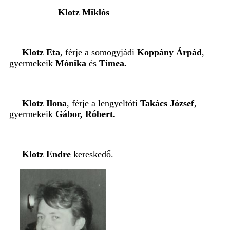
Klotz Miklós
Klotz Eta
, férje a somogyjádi
Koppány Árpád
,
gyermekeik
Mónika
és
Tímea.
Klotz Ilona
, férje a lengyeltóti
Takács József
,
gyermekeik
Gábor, Róbert.
Klotz Endre
kereskedő.