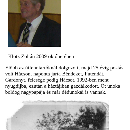
Klotz Zoltán 2009 októberében
Előbb az útfenntartóknál dolgozott, majd 25 évig postás
volt Hácson, naponta járta Béndeket, Putendát,
Gárdonyt
,
felesége pedig Hácsot. 1992-ben ment
nyugdíjba, ezután a háztájiban gazdálkodott. Öt unoka
boldog nagypapája és már dédunokái is vannak.