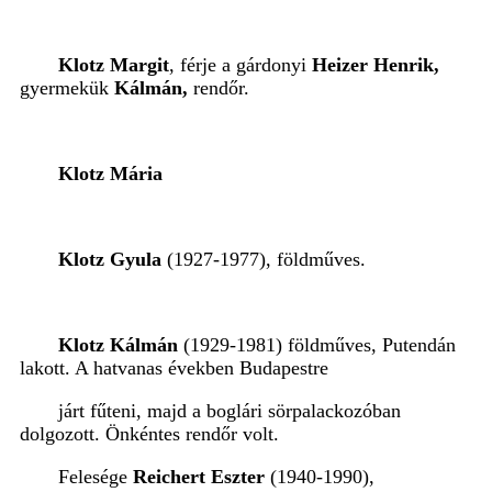
Klotz Margit
, férje a gárdonyi
Heizer Henrik,
gyermekük
Kálmán,
rendőr.
Klotz Mária
Klotz Gyula
(1927-1977), földműves.
Klotz Kálmán
(1929-1981) földműves, Putendán
lakott. A hatvanas években Budapestre
járt fűteni, majd a boglári sörpalackozóban
dolgozott. Önkéntes rendőr volt.
Felesége
Reichert Eszter
(1940-1990),