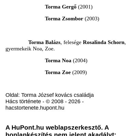
Torma Gergő
(2001)
Torma Zsombor
(2003)
Torma Balázs
, felesége
Rosalinda Schorn
,
gyermekeik Noa, Zoe.
Torma Noa
(2004)
Torma Zoe
(2009)
Oldal: Torma József kovács családja
Hács története - © 2008 - 2026 -
hacstortenete.hupont.hu
A HuPont.hu weblapszerkesztő. A
honlapkészítés nem jelent akadályt: