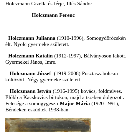
Holczmann Gizella és férje, Illés Sándor
Holczmann Ferenc
Holczmann Julianna
(1910-1996), Somogydöröcskén
élt. Nyolc gyermeke született.
Holczmann Katalin
(1912-1997), Bálványoson lakott.
Gyermekei János, Imre.
Holczmann József
(1919-2008) Pusztaszabolcsra
költözött. Négy gyermeke született.
Holczmann István
(1916-1995) kovács, földműves.
Előbb a Kacskovics birtokon, majd a tsz-ben dolgozott.
Felesége a somogygeszti
Major Mária
(1920-1991),
Béndeken esküdtek 1938-ban.