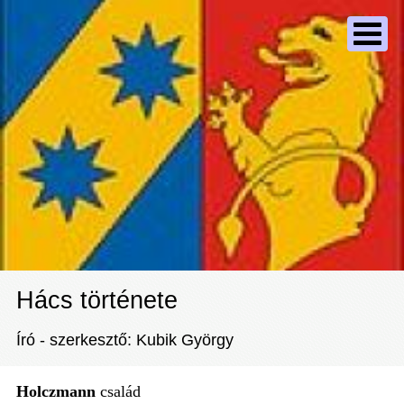
Hács története
Író - szerkesztő: Kubik György
Holczmann
család