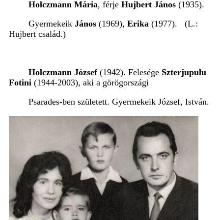
Holczmann Mária
, férje
Hujbert János
(1935).
Gyermekeik
János
(1969),
Erika
(1977). (L.:
Hujbert család.)
Holczmann József
(1942). Felesége
Szterjupulu
Fotini
(1944-2003), aki a görögországi
Psarades-ben született. Gyermekeik József, István.