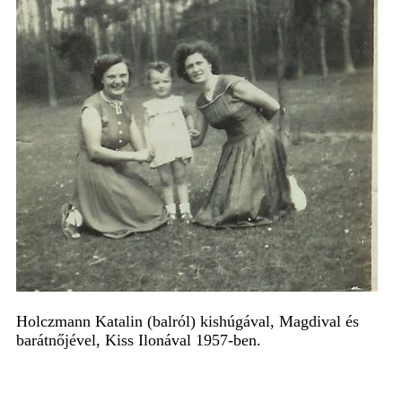
Holczmann Katalin (balról) kishúgával, Magdival és
barátnőjével, Kiss Ilonával 1957-ben.