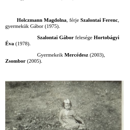
Holczmann Magdolna
, férje
Szalontai Ferenc
,
gyermekük
Gábor (1975).
Szalontai Gábor
felesége
Hortobágyi
Éva
(1978).
Gyermekeik
Mercédesz
(2003),
Zsombor
(2005).