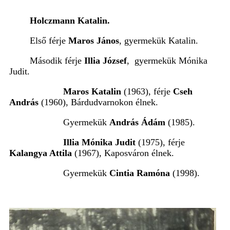
Holczmann Katalin.
Első férje
Maros János
, gyermekük Katalin.
Második férje
Illia József
, gyermekük Mónika
Judit.
Maros Katalin
(1963), férje
Cseh
András
(1960), Bárdudvarnokon élnek.
Gyermekük
András Ádám
(1985).
Illia Mónika Judit
(1975), férje
Kalangya Attila
(1967), Kaposváron élnek.
Gyermekük
Cintia Ramóna
(1998).