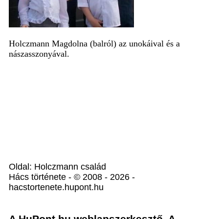
Holczmann Magdolna (balról) az unokáival és a
nászasszonyával.
Oldal: Holczmann család
Hács története - © 2008 - 2026 -
hacstortenete.hupont.hu
A HuPont.hu weblapszerkesztő. A