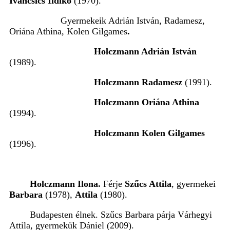
Iváncsics Ildikó
(1970).
Gyermekeik Adrián István, Radamesz,
Oriána Athina, Kolen Gilgames
.
Holczmann Adrián István
(1989).
Holczmann Radamesz
(1991).
Holczmann Oriána Athina
(1994).
Holczmann Kolen Gilgames
(1996).
Holczmann Ilona.
Férje
Szűcs Attila
, gyermekei
Barbara
(1978),
Attila
(1980).
Budapesten élnek. Szűcs Barbara párja Várhegyi
Attila, gyermekük Dániel (2009).