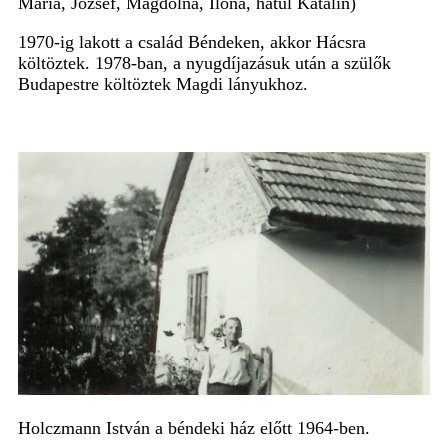
Mária, József, Magdolna, Ilona, hátul Katalin)
1970-ig lakott a család Béndeken, akkor Hácsra
költöztek. 1978-ban, a nyugdíjazásuk után a szülők
Budapestre költöztek Magdi lányukhoz.
Holczmann István a béndeki ház előtt 1964-ben.