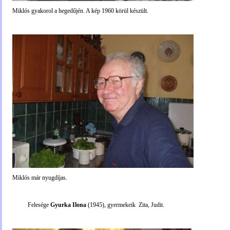
Miklós gyakorol a hegedűjén. A kép 1960 körül készült.
Miklós már nyugdíjas.
Felesége
Gyurka Ilona
(1945), gyermekeik
Zita,
Judit.