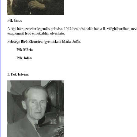
Pék János
A régi hácsi zenekar legendás prímása. 1944-ben hősi halált halt a II. világháborúban, nev
templomnál lévő emléktáblán olvasható.
Felesége
Bíró Eleonóra
, gyermekeik Mária, Jolán.
Pék Mária
Pék Jolán
3.
Pék István
.