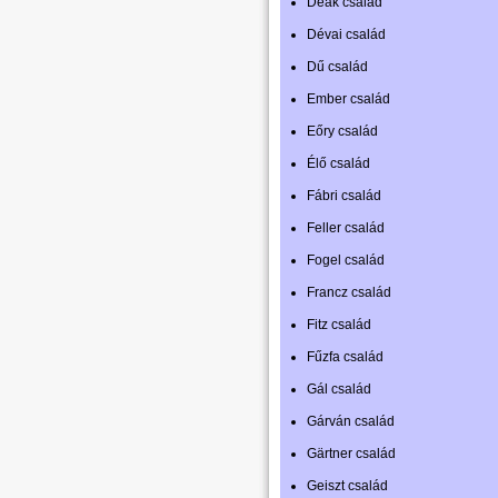
Deák család
Dévai család
Dű család
Ember család
Eőry család
Élő család
Fábri család
Feller család
Fogel család
Francz család
Fitz család
Fűzfa család
Gál család
Gárván család
Gärtner család
Geiszt család