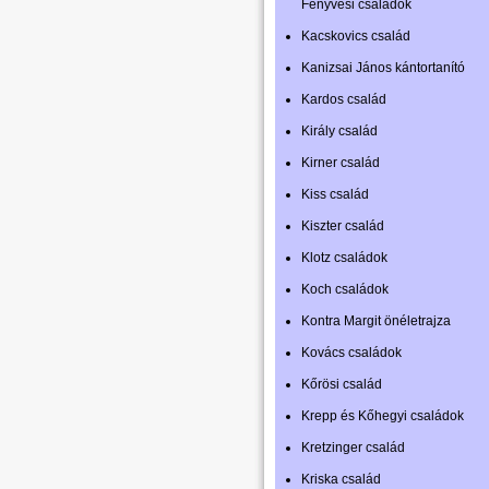
Fenyvesi családok
Kacskovics család
Kanizsai János kántortanító
Kardos család
Király család
Kirner család
Kiss család
Kiszter család
Klotz családok
Koch családok
Kontra Margit önéletrajza
Kovács családok
Kőrösi család
Krepp és Kőhegyi családok
Kretzinger család
Kriska család