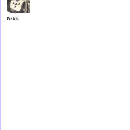
Pék Irén