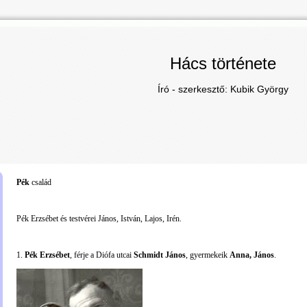
Hács története
Író - szerkesztő: Kubik György
Pék
család
Pék Erzsébet és testvérei
János
, István, Lajos, Irén.
1.
Pék Erzsébet
, férje a Diófa utcai
Schmidt János
, gyermekeik
Anna, János
.