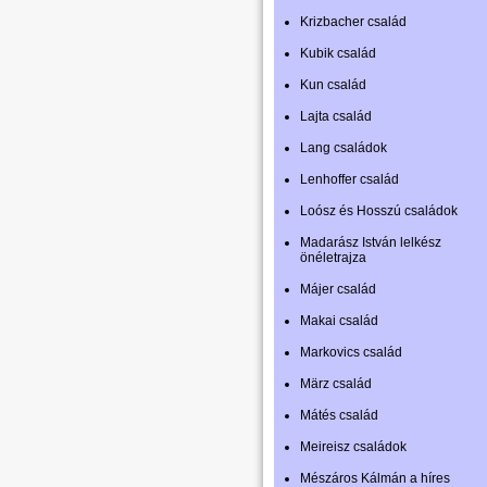
Krizbacher család
Kubik család
Kun család
Lajta család
Lang családok
Lenhoffer család
Loósz és Hosszú családok
Madarász István lelkész
önéletrajza
Májer család
Makai család
Markovics család
März család
Mátés család
Meireisz családok
Mészáros Kálmán a híres