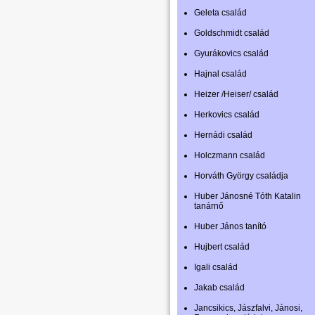
Geleta család
Goldschmidt család
Gyurákovics család
Hajnal család
Heizer /Heiser/ család
Herkovics család
Hernádi család
Holczmann család
Horváth György családja
Huber Jánosné Tóth Katalin
tanárnő
Huber János tanító
Hujbert család
Igali család
Jakab család
Jancsikics, Jászfalvi, Jánosi,