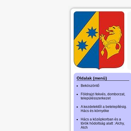
Oldalak (menü)
Beköszöntő
Földrajzi fekvés, domborzat,
településszerkezet
A kezdetektől a betelepítésig.
Hács és környéke
Hács a középkorban és a
török hódoltság alatt : Alchy,
Alch