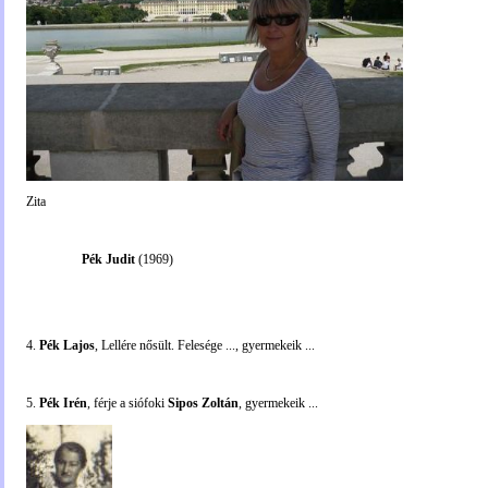
Zita
Pék Judit
(1969)
4.
Pék Lajos
, Lellére nősült. Felesége ..., gyermekeik ...
5.
Pék Irén
, férje a siófoki
Sipos Zoltán
, gyermekeik ...