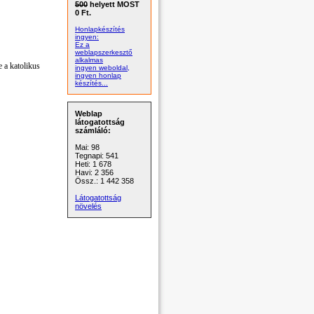
500
helyett MOST
0 Ft.
Honlapkészítés
ingyen:
Ez a
weblapszerkesztő
alkalmas
e a katolikus
ingyen weboldal,
ingyen honlap
készítés...
Weblap
látogatottság
számláló:
Mai: 98
Tegnapi: 541
Heti: 1 678
Havi: 2 356
Össz.: 1 442 358
Látogatottság
növelés