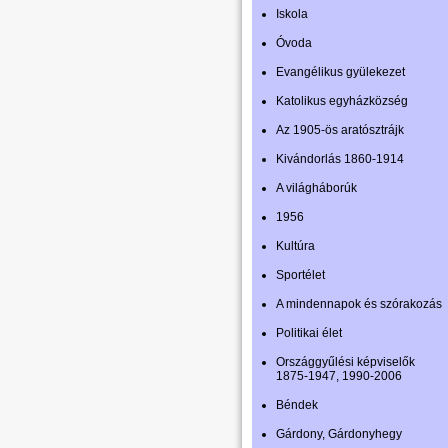
Iskola
Óvoda
Evangélikus gyülekezet
Katolikus egyházközség
Az 1905-ös aratósztrájk
Kivándorlás 1860-1914
A világháborúk
1956
Kultúra
Sportélet
A mindennapok és szórakozás
Politikai élet
Országgyűlési képviselők
1875-1947, 1990-2006
Béndek
Gárdony, Gárdonyhegy