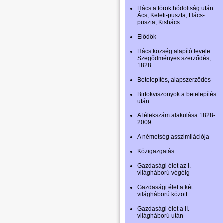
Hács a török hódoltság után.
Ács, Keleti-puszta, Hács-
puszta, Kishács
Elődök
Hács község alapító levele.
Szegődményes szerződés,
1828.
Betelepítés, alapszerződés
Birtokviszonyok a betelepítés
után
A lélekszám alakulása 1828-
2009
A németség asszimilációja
Közigazgatás
Gazdasági élet az I.
világháború végéig
Gazdasági élet a két
világháború között
Gazdasági élet a II.
világháború után