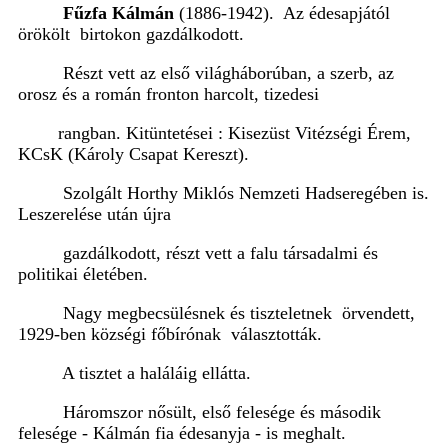
Fűzfa Kálmán
(1886-1942). Az édesapjától
örökölt birtokon gazdálkodott.
Részt vett az első világháborúban, a szerb, az
orosz és a román fronton harcolt, tizedesi
rangban. Kitüntetései : Kisezüst Vitézségi Érem,
KCsK (Károly Csapat Kereszt).
Szolgált Horthy Miklós Nemzeti Hadseregében is.
Leszerelése után újra
gazdálkodott, részt vett a falu társadalmi és
politikai életében.
Nagy megbecsülésnek és tiszteletnek örvendett,
1929-ben
községi főbírónak választották.
A tisztet
a haláláig ellátta.
Háromszor nősült, első felesége és második
felesége -
Kálmán fia édesanyja - is
meghalt.