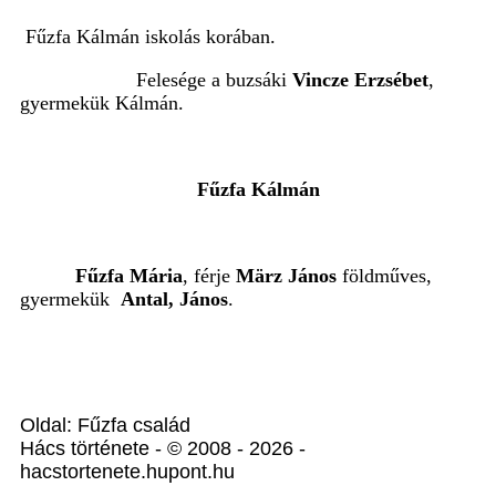
Fűzfa Kálmán iskolás korában.
Felesége a buzsáki
Vincze Erzsébet
,
gyermekük Kálmán.
Fűzfa Kálmán
Fűzfa Mária
, férje
März János
földműves,
gyermekük
Antal, János
.
Oldal: Fűzfa család
Hács története - © 2008 - 2026 -
hacstortenete.hupont.hu