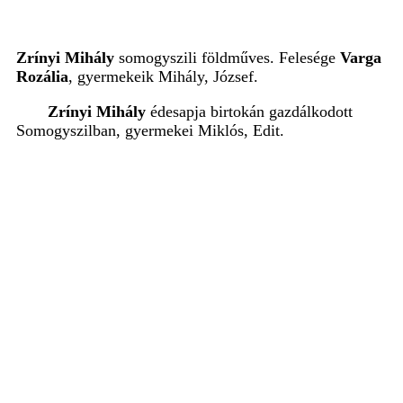
Zrínyi Mihály
somogyszili földműves. Felesége
Varga
Rozália
, gyermekeik Mihály, József.
Zrínyi Mihály
édesapja birtokán gazdálkodott
Somogyszilban
, gyermekei Miklós, Edit.