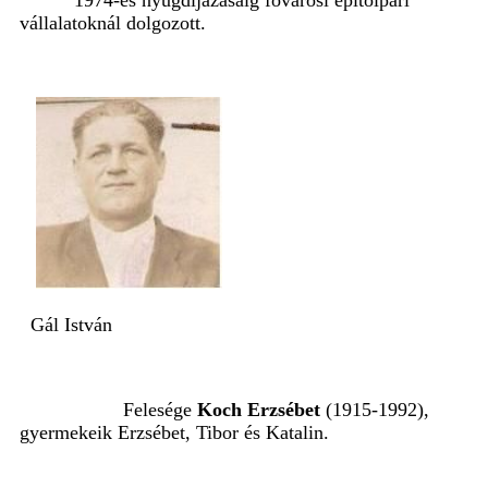
1974-es nyugdíjazásáig
fővárosi építőipari
vállalatoknál dolgozott.
Gál István
Felesége
Koch Erzsébet
(1915-1992),
gyermekeik Erzsébet, Tibor és Katalin.