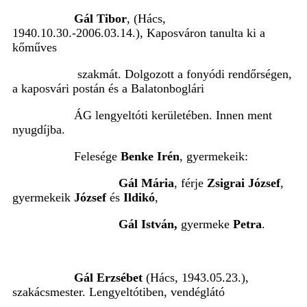
Gál Tibor
, (Hács,
1940.10.30.-2006.03.14.), Kaposváron tanulta ki a
kőműves
szakmát. Dolgozott a fonyódi rendőrségen,
a kaposvári postán és a Balatonboglári
ÁG lengyeltóti kerületében. Innen ment
nyugdíjba.
Felesége
Benke Irén
, gyermekeik:
Gál Mária
, férje
Zsigrai József
,
gyermekeik
József
és
Ildikó
,
Gál István,
gyermeke
Petra
.
Gál Erzsébet
(Hács, 1943.05.23.),
szakácsmester. Lengyeltótiben, vendéglátó