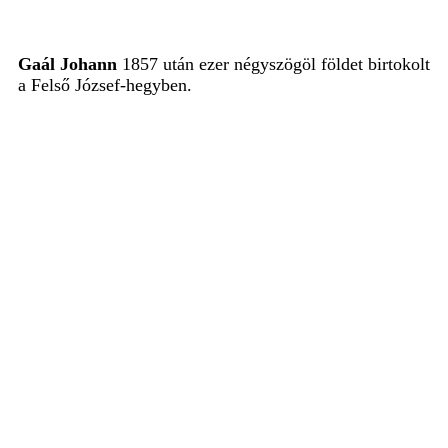
Gaál Johann
1857 után ezer négyszögöl földet birtokolt
a Felső József-hegyben.