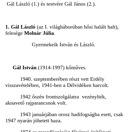
Gál László (1.) és testvére
Gál János (2.).
1. Gál László
(az I. világháborúban hősi halált halt),
felesége
Molnár Júlia
.
Gyermekeik István
és
László
.
Gál István
(1914-1997) kőműves.
1940. szeptemberében részt vett Erdély
visszavételében, 1941-ben a Délvidéken harcolt.
1942 őszén frontszolgálatra vezénylték,
aknavető rajparancsnok volt.
1943 januárjában orosz hadifogságba esett, csak
1947 nyarán jöhetett haza.