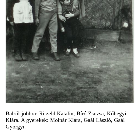
Balról-jobbra: Ritzeld Katalin, Bíró Zsuzsa, Kőhegyi
Klára. A gyerekek: Molnár Klára, Gaál László, Gaál
Györgyi.