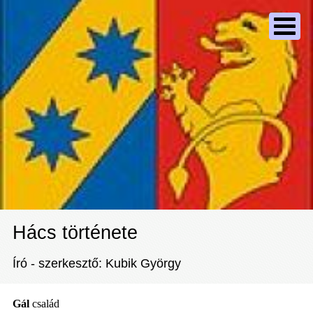
Hács története
Író - szerkesztő: Kubik György
Gál
család