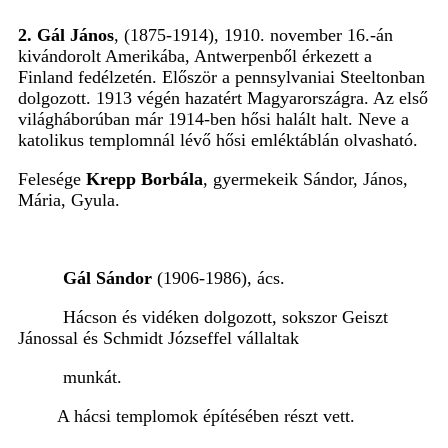
2. Gál János
, (1875-1914), 1910. november 16.-án
kivándorolt Amerikába, Antwerpenből érkezett a
Finland fedélzetén. Először a pennsylvaniai Steeltonban
dolgozott. 1913 végén hazatért Magyarországra. Az első
világháborúban már 1914-ben hősi halált halt. Neve a
katolikus templomnál lévő hősi emléktáblán olvasható.
Felesége
Krepp Borbála
, gyermekeik Sándor, János,
Mária, Gyula.
Gál Sándor
(1906-1986), ács.
Hácson és vidéken dolgozott, sokszor Geiszt
Jánossal és Schmidt Józseffel vállaltak
munkát.
A hácsi templomok építésében részt vett.