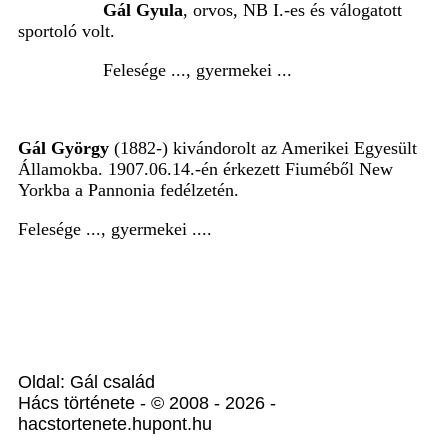
Gál Gyula
, orvos, NB I.-es és válogatott
sportoló volt.
Felesége ..., gyermekei ...
Gál György
(1882-) kivándorolt az Amerikei Egyesült
Államokba. 1907.06.14.-én érkezett Fiuméből New
Yorkba a Pannonia fedélzetén.
Felesége ..., gyermekei ....
Oldal: Gál család
Hács története - © 2008 - 2026 -
hacstortenete.hupont.hu