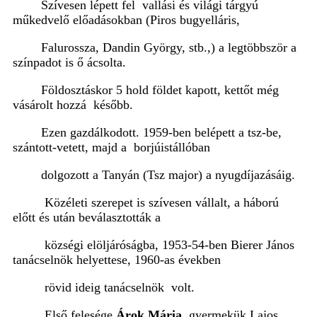
Szívesen lépett fel vallási és világi tárgyú
műkedvelő előadásokban (Piros bugyelláris,
Falurossza, Dandin György, stb.,) a legtöbbször a
színpadot is ő ácsolta.
Földosztáskor 5 hold földet kapott, kettőt még
vásárolt hozzá később.
Ezen gazdálkodott. 1959-ben belépett a tsz-be,
szántott-vetett, majd a borjúistállóban
dolgozott a Tanyán (Tsz major) a nyugdíjazásáig.
Közéleti szerepet is szívesen vállalt, a háború
előtt és után beválasztották a
községi elöljáróságba, 1953-54-ben Bierer János
tanácselnök helyettese, 1960-as években
rövid ideig tanácselnök volt.
Első felesége
Árok Mária
, gyermekük Lajos.