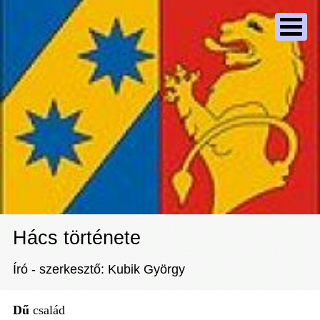
Hács története
Író - szerkesztő: Kubik György
Dű
család