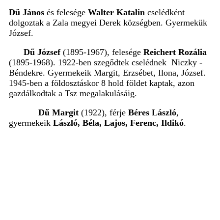
Dű János
és felesége
Walter Katalin
cselédként
dolgoztak a Zala megyei Derek községben. Gyermekük
József.
Dű József
(1895-1967), felesége
Reichert Rozália
(1895-1968). 1922-ben szegődtek cselédnek Niczky -
Béndekre. Gyermekeik Margit, Erzsébet, Ilona, József.
1945-ben a földosztáskor 8 hold földet kaptak, azon
gazdálkodtak a Tsz megalakulásáig.
Dű Margit
(1922), férje
Béres László
,
gyermekeik
László, Béla, Lajos, Ferenc, Ildikó
.