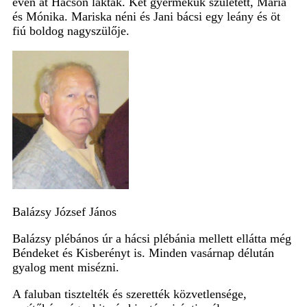
éven át Hácson laktak. Két gyermekük született, Mária
és Mónika. Mariska néni és Jani bácsi egy leány és öt
fiú boldog nagyszülője.
Balázsy József János
Balázsy plébános úr a hácsi plébánia mellett ellátta még
Béndeket és Kisberényt is. Minden vasárnap délután
gyalog ment misézni.
A faluban tisztelték és szerették közvetlensége,