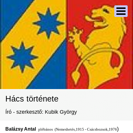
Hács története
Író - szerkesztő: Kubik György
)
Balázsy Antal
plébános (Nemeshetés,1915 - Csácsbozsok,1976