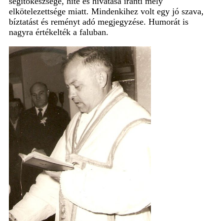
segítőkészsége, hite és hivatása iránti mély
elkötelezettsége miatt. Mindenkihez volt egy jó szava,
bíztatást és reményt adó megjegyzése. Humorát is
nagyra értékelték a faluban.