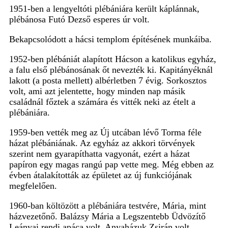
1951-ben a lengyeltóti plébániára került káplánnak,
plébánosa Futó Dezső esperes úr volt.
Bekapcsolódott a hácsi templom építésének munkáiba.
1952-ben plébániát alapított Hácson a katolikus egyház,
a falu első plébánosának őt nevezték ki. Kapitányéknál
lakott (a posta mellett) albérletben 7 évig. Sorkosztos
volt, ami azt jelentette, hogy minden nap másik
családnál főztek a számára és vitték neki az ételt a
plébániára.
1959-ben vették meg az Új utcában lévő Torma féle
házat plébániának. Az egyház az akkori törvények
szerint nem gyarapíthatta vagyonát, ezért a házat
papíron egy magas rangú pap vette meg. Még ebben az
évben átalakították az épületet az új funkciójának
megfelelően.
1960-ban költözött a plébániára testvére, Mária, mint
házvezetőnő. Balázsy Mária a Legszentebb Üdvözítő
Leányai rendi apáca volt. Anyaházuk Zsirán volt.