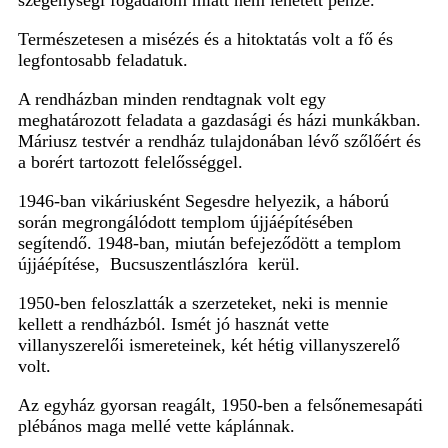
szegénységi fogadalom miatt nem lehetett pénze.
Természetesen a misézés és a hitoktatás volt a fő és
legfontosabb feladatuk.
A rendházban minden rendtagnak volt egy
meghatározott feladata a gazdasági és házi munkákban.
Máriusz testvér a rendház tulajdonában lévő szőlőért és
a borért tartozott felelősséggel.
1946-ban vikáriusként Segesdre helyezik, a háború
során megrongálódott templom újjáépítésében
segítendő. 1948-ban, miután befejeződött a templom
újjáépítése, Bucsuszentlászlóra kerül.
1950-ben feloszlatták a szerzeteket, neki is mennie
kellett a rendházból. Ismét jó hasznát vette
villanyszerelői ismereteinek, két hétig villanyszerelő
volt.
Az egyház gyorsan reagált, 1950-ben a felsőnemesapáti
plébános maga mellé vette káplánnak.