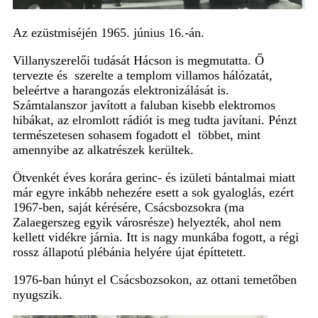
Az ezüstmiséjén 1965. június 16.-án.
Villanyszerelői tudását Hácson is megmutatta. Ő
tervezte és szerelte a templom villamos hálózatát,
beleértve a harangozás elektronizálását is.
Számtalanszor javított a faluban kisebb elektromos
hibákat, az elromlott rádiót is meg tudta javítani. Pénzt
természetesen sohasem fogadott el többet, mint
amennyibe az alkatrészek kerültek.
Ötvenkét éves korára gerinc- és izületi bántalmai miatt
már egyre inkább nehezére esett a sok gyaloglás, ezért
1967-ben, saját kérésére, Csácsbozsokra (ma
Zalaegerszeg egyik városrésze) helyezték, ahol nem
kellett vidékre járnia. Itt is nagy munkába fogott, a régi
rossz állapotú plébánia helyére újat építtetett.
1976-ban húnyt el Csácsbozsokon, az ottani temetőben
nyugszik.