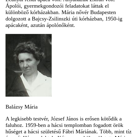
Ápolói, gyermekgondozói feladatokat láttak el
különböző kórházakban. Mária nővér Budapesten
dolgozott a Bajcsy-Zsilinszki úti kórházban, 1950-ig
apácaként, azután ápolónőként.
Balázsy Mária
A legkisebb testvér, József János is erősen kötődik a
faluhoz. 1959-ben a hácsi templomban fogadott örök
hűséget a hácsi születésű Fábri Máriának. Több, mint tíz