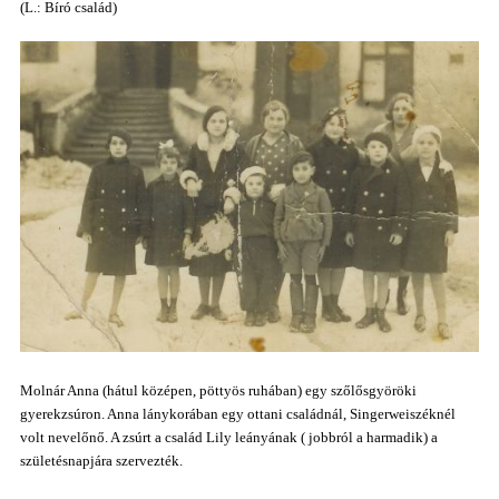
(L.: Bíró család)
Molnár Anna (hátul középen, pöttyös ruhában) egy szőlősgyöröki
gyerekzsúron. Anna lánykorában egy ottani családnál, Singerweiszéknél
volt nevelőnő.
A zsúrt a család Lily leányának ( jobbról a harmadik) a
születésnapjára szervezték.