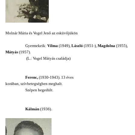
Molnár Mária és Vogel Jenő az esküvőjükön
G
yermekeik:
Vilma
(1949),
László
(1951-),
Magdolna
(1955),
Mátyás
(1957).
(L.: Vogel Mátyás családja)
Ferenc,
(1930-1943). 13 éves
korában,
szívbetegségben m
eghalt.
Szépen
hegedült.
Kálmán
(1936).