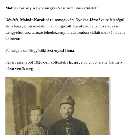
Molnár Károly,
a Győr megyei Vásárosfaluban született.
Nővérét,
Molnár Karolinát
a somogyvári
Nyakas József
vette feleségül,
aki a lengyeltóti uradalomban dolgozott. Károly követte nővérét és a
Lengyeltótihoz tartozó fehérbézsenyi
uradalomban
vállalt munkát, oda is
költözött.
Felesége
a szőlősgyöröki
Szárnyasi Ilona
.
Fehérbézsenyből
1926-ban
költöztek Hácsra
, a
Fő u. 66. alatti
Gärtner-
házat vették meg.