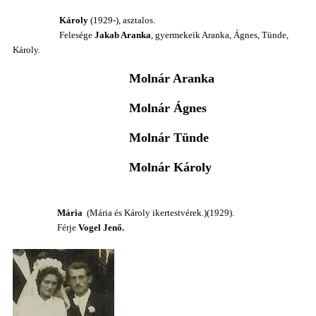
Károly
(1929-), asztalos.
Felesége
Jakab Aranka
, gyermekeik Aranka, Ágnes, Tünde,
Károly.
Molnár Aranka
Molnár Ágnes
Molnár Tünde
Molnár Károly
M
ária
(Mária és Károly ikertestvérek.)
(1929).
Férje
Vogel Jenő.