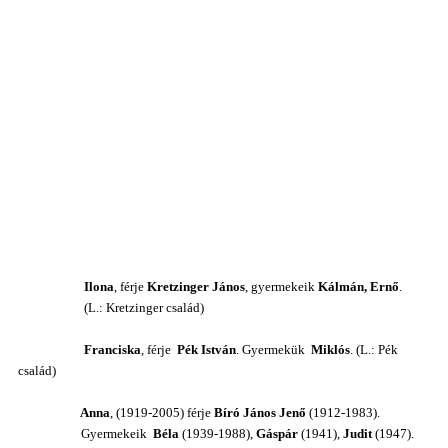
Ilona
, férje
Kretzinger János
, gyermekeik
Kálmán, Ernő
.
(L.: Kretzinger család)
Franciska
, férje
Pék István
. Gyermekük
Miklós
. (L.: Pék
család)
Anna
, (
1919
-2005) férje
Bíró János Jenő
(1912-1983)
.
Gyermekeik
Béla
(1939-1988),
Gáspár
(1941),
Judit
(1947).