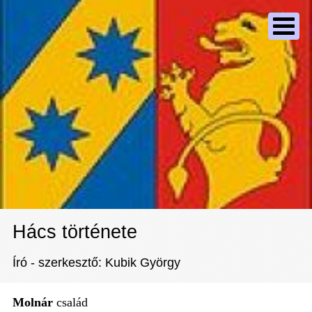
Hács története
Író - szerkesztő: Kubik György
Molnár
család