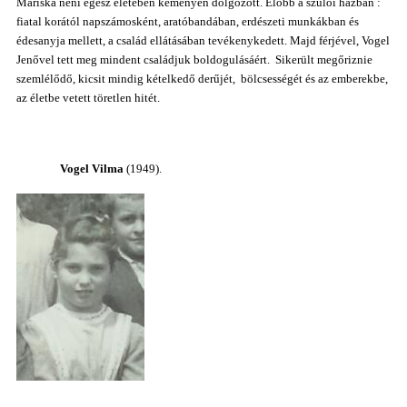
Mariska néni egész életében keményen dolgozott. Előbb a szülői házban :
fiatal korától napszámosként, aratóbandában, erdészeti munkákban és
édesanyja mellett, a család ellátásában tevékenykedett. Majd férjével, Vogel
Jenővel tett meg mindent családjuk boldogulásáért. Sikerült megőriznie
szemlélődő, kicsit mindig kételkedő derűjét, bölcsességét és az emberekbe,
az életbe vetett töretlen hitét.
Vogel Vilma
(1949).