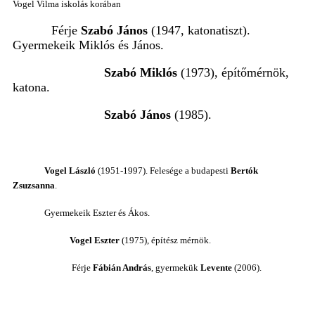
Vogel Vilma iskolás korában
Férje
Szabó János
(1947, katonatiszt).
Gyermekeik Miklós és János.
Szabó Miklós
(1973), építőmérnök,
katona.
Szabó János
(1985).
Vogel László
(1951-1997).
Felesége a budapesti
Bertók
Zsuzsanna
.
Gyermekeik Eszter és Ákos.
Vogel Eszter
(1975), építész mérnök.
Férje
Fábián András
, gyermekük
Levente
(2006).