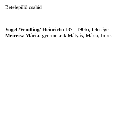
Betelepülő család
Vogel /Vendling/ Heinrich
(1871-1906), felesége
Meireisz Mária
. gyermekeik Mátyás, Mária, Imre.