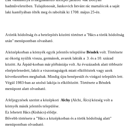
hadműveleteiben. Tulajdonosát, Jankovich Istvánt rác martalócok a saját
laki kastélyában ölték meg és rabolták ki 1708. május 25-én.
A török hódoltság és a betelepítés közötti történet a "Hács a török hódoltság
után" menüpontban olvasható.
A középkorban a környék egyik jelentős települése
Béndek
volt. Története
az ókorig nyúlik vissza, germánok, avarok lakták a 3. és a 10. század
között. Az Árpád-korban már plébániája volt. Az évszázadok alatt többször
elnéptelenedett, lakói a viszontagságok miatt elköltöztek vagy azok
következtében meghaltak. Mindig újra benépesült és virágzó település lett.
Végül 1983-ban az utolsó lakója is elköltözött. Története a Béndek
menüpont alatt olvasható.
A feljegyzések szerint a középkori
Alchy
(Alchi, Álcs) község volt a
környék másik jelentős települése.
Ez lehetett Hács (Kishács) elődje.
B
ővebb története a
"
Hács a középkorban és a török hódoltság alatt"
menüpontban olvasható.