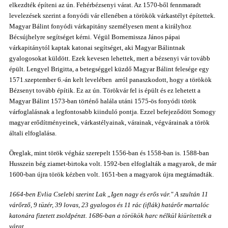
elkezdték építeni az ún. Fehérbézsenyi várat. Az 1570-ből fennmaradt
levelezések szerint a fonyódi vár ellenében a törökök várkastélyt építettek.
Magyar Bálint fonyódi várkapitány személyesen ment a királyhoz
Bécsújhelyre segítséget kérni. Végül Bornemissza János pápai
várkapitánytól kaptak katonai segítséget, aki Magyar Bálintnak
gyalogosokat küldött. Ezek kevesen lehettek, mert a bézsenyi vár tovább
épült. Lengyel Brigitta, a betegséggel küzdő Magyar Bálint felesége egy
1571.szeptember 6.-án kelt levelében arról panaszkodott, hogy a törökök
Bézsenyt tovább építik. Ez az ún. Törökvár fel is épült és ez lehetett a
Magyar Bálint 1573-ban történő halála utáni 1575-ös fonyódi török
várfoglalásnak a legfontosabb kiinduló pontja. Ezzel befejeződött Somogy
magyar erődítményeinek, várkastélyainak, várainak, végvárainak a török
általi elfoglalása.
Öreglak, mint török végház
szerepelt
1556-ban és 1558-ban is. 1588-ban
Husszein bég ziamet-birtoka volt. 1592-ben elfoglalták a magyarok, de már
1600-ban újra török kézben volt. 1651-ben a magyarok újra megtámadták.
1664-ben Evlia Cselebi szerint Lak „Igen nagy és erős vár." A szultán 11
várőrző, 9 tüzér, 39 lovas, 23 gyalogos és 11 rác (iflák) határőr martalóc
katonára fizetett zsoldpénzt. 1686-ban a törökök harc nélkül kiürítették a
várat.