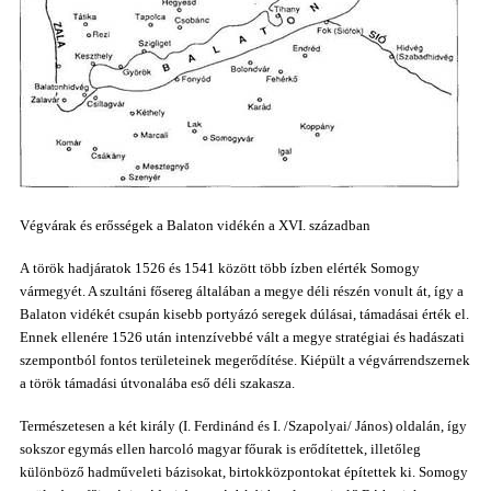
Végvárak és erősségek a Balaton vidékén a XVI. században
A
török hadjáratok 1526 és 1541 között több ízben elérték Somogy
vármegyét. A szultáni fősereg általában a megye déli részén vonult át, így a
Balaton vidékét csupán kisebb portyázó seregek dúlásai, támadásai érték el.
Ennek ellenére 1526 után intenzívebbé vált a megye stratégiai és hadászati
szempontból fontos területeinek megerődítése. Kiépült a végvárrendszernek
a török támadási útvonalába eső déli szakasza.
Természetesen a két király (I. Ferdinánd és I. /Szapolyai/ János) oldalán, így
sokszor egymás ellen harcoló magyar főurak is erődítettek, illetőleg
különböző hadműveleti bázisokat, birtokközpontokat építettek ki. Somogy