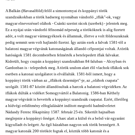
A Balkán (Havasalföld) felől a simontornyai és koppányi török
szandzsákokban a török hadsereg nyomában vándorló „iflák"-ok, vagy
magyar elnevezéssel oláhok - Csánki szerint rácok (szerbek) - jelentek meg.
Ez a nyájai után vándorló félnomád népesség a törököknek is alig fizetett
adót, a volt magyar vármegyéknek és államnak, illetve a volt földesuraknak
pedig semmit sem volt hajlandó fizetni. Így aztán ezek a falvak 1581-től a
balatoni magyar végvárak katonaságának állandó célpontjai voltak. A török
hatóságok 1581 decemberében felmérték a betelepedett iflak falvakat.
Kiderült, hogy csupán a koppányi szandzsákban 84 faluban – Alcsyban és
Gardonban is - telepedtek meg. A török uralom alatt élő vlachok-iflákok sok
esetben a katonai szolgálatot is elvállalták. 1581-ből ismert, hogy a
koppányi török várban az „iflákok dzsemájet"-je, az „oláhok csapata"
szolgált. 1581-87 között állandósultak a harcok a balatoni végvidéken. Az
iflákok dúlták a vidéket Somogyvártól a Balatonig. 1586-ban Kéthely
magyar végvárát is bevették a koppányi szandzsák csapatai. Ezért, illetőleg
a hídvégi erődítmény elfoglalásáért indított megtorló hadműveletet
Nádasdy Ferenc főkapitány 1587. február 25-én. Sikerült hajnalban
meglepnie a koppányi őrséget. A harc alatt a külső és a belső vár egyaránt
kigyulladt és leégett. Az égő házakban nagyon sok török bennégett. A
magyar katonák 200 törököt fogtak el, köztük több katonát és a