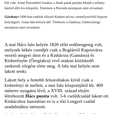
ből való. A mai Putendától északra, a Jandi patak partján feküdt a néhány
házból álló kis település. Története a Putenda menüpont alatt olvasható.
Gárdonyt
1496-ban említik először Kardon néven, személynévből képzett
helységnév. A mai falu helyén állt. Története a Gárdony, Gárdonyhegy
menüpont alatt olvasható.
A mai Hács falu helyén 1828 előtt erdőrengeteg volt,
melynek
békés
csendjét csak a Boglárról Kaposvárra
vezető megyei úton és a Kishácsra (Gamásra) és
Kisberénybe (Öreglakra) vivő utakon közlekedő
szekerek zörgése törte meg.
A falu mai helyén nem
lakott senki.
Lakott hely a fentebb felsoroltakon kívül csak a
kisberényi út mellett, a mai falu központjától kb. 400
méterre nyugatra lévő, a XVIII. század elején
létrehozott
Hács puszta
volt. 5-6 cselédcsalád lakott ott.
Kishácshoz hasonlóan ez is a tóti Lengyel család
uradalmához tartozott.