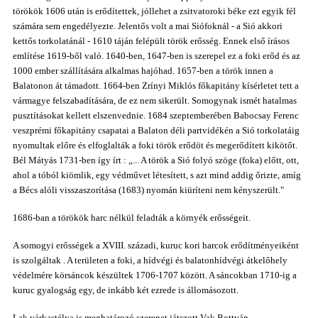
törökök
1606 után is
erődítettek, jóllehet a zsitvatoroki béke ezt egyik fél
számára sem engedélyezte. Jelentős volt a mai Siófoknál - a Sió akkori
kettős torkolatánál - 1610 táján felépült török erősség. Ennek első írásos
említése 1619-ből való. 1640-ben, 1647-ben is szerepel ez a foki erőd és az
1000 ember szállítására alkalmas hajóhad. 1657-ben a török innen a
Balatonon át támadott. 1664-ben Zrínyi Miklós főkapitány kísérletet tett a
vármagye felszabadítására, de ez nem sikerült. Somogynak ismét hatalmas
pusztításokat kellett elszenvednie. 1684 szeptemberében Babocsay Ferenc
veszprémi főkapitány csapatai a Balaton déli partvidékén a Sió torkolatáig
nyomultak előre és elfoglalták a foki török erődöt és megerődített kikötőt.
Bél Mátyás 1731-ben így írt : „... A török a Sió folyó szöge (foka) előtt, ott,
ahol a tóból kiömlik, egy védművet létesített, s azt mind addig őrizte, amíg
a Bécs alóli visszaszorítása (1683) nyomán kiüríteni nem kényszerült."
1686-ban a törökök harc nélkül feladták a környék erősségeit.
A somogyi erősségek a
XVIII. századi, kuruc kori harcok erődítményeiként
is szolgáltak . A területen a foki, a hídvégi és balatonhídvégi átkelőhely
védelmére körsáncok készültek 1706-1707 között. A sáncokban 1710-ig a
kuruc gyalogság egy, de inkább két ezrede is állomásozott.
Lak várkastélya is meghatározó szerepet játszott Vak Bottyán