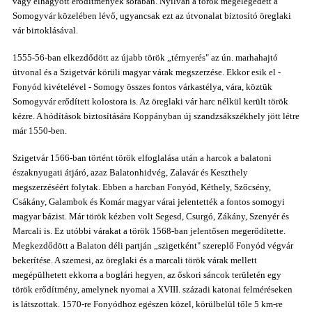
vagy elhagyott erődítmények sorában. Nyilván a török megelégedett a
Somogyvár közelében lévő, ugyancsak ezt az útvonalat biztosító öreglaki
vár birtoklásával.
1555-56-ban elkezdődött az újabb török „térnyerés" az ún. marhahajtó
útvonal és a Szigetvár körüli magyar várak megszerzése. Ekkor esik el -
Fonyód kivételével - Somogy összes fontos várkastélya, vára, köztük
Somogyvár erődített kolostora is. Az öreglaki vár harc nélkül került török
kézre.
A hódítások biztosítására Koppányban új szandzsákszékhely jött létre
már 1550-ben.
Szigetvár 1566-ban történt török elfoglalása után a harcok a balatoni
északnyugati átjáró, azaz Balatonhidvég, Zalavár és Keszthely
megszerzéséért folytak. Ebben a harcban Fonyód, Kéthely, Szőcsény,
Csákány, Galambok és Komár magyar várai jelentették a fontos somogyi
magyar bázist. Már török kézben volt Segesd, Csurgó, Zákány, Szenyér és
Marcali is. Ez utóbbi várakat a török 1568-ban jelentősen megerődítette.
Megkezdődött a Balaton déli partján „szigetként" szereplő Fonyód végvár
bekerítése. A szemesi, az öreglaki és a marcali török várak mellett
megépülhetett ekkorra a boglári hegyen, az őskori sáncok területén egy
török erődítmény, amelynek nyomai a XVIII. századi katonai felméréseken
is látszottak. 1570-re Fonyódhoz egészen közel, körülbelül tőle 5 km-re