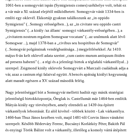
1061-ben a somogyvári ispán (Symigiensis comes) székhelye volt, tehát ez
a vár már a XI. század elejétől működhetett. Somogyvár várát 1334-ben is
említi egy oklevél. Ekkortájt gyakran találkozunk az „in oppido
Symigiensi" (...Somogy erősségében...), az „in civitate seu oppido castri
Symigiensis" (...a király /az állam/ somogyi várkastély-erősségében...), a
„civitatem nostrum regalem Somogwar vocatam" (...az uralmunk alatt lévő
Somogwar ...), majd 1378-ban a „civibus seu hospitibus de Somogvár"
(...Somogvár polgárainak vendégbarátsága...) megjelölésekkel. Az 1410.
május 6-án kelt oklevél adata szerint „cum castro murum antiquum ibiden
ad presens habenti" (... a régi és a jelenlegi birtok a téglafalú várkastéllyal...)
szerepel. Zsigmond király oklevele Somogyvárt a Marczali családnak adja a
vár, azaz a castrum régi falaival együtt. A bencés apátság királyi kegyuraság
alatt maradt egészen a XV. század második feléig.
Nagy jelentőséggel bírt a Somogyvár melletti hadiút egy másik stratégiai
jelentőségű birtokközpontja, Öreglak is. Castellumát már 1464-ben említik
Mátyás király egy törvényében, amely elrendeli az 1439 óta épített
várkastélyok lebontását. Ez alól kivétel - többek között - Lak várkastélya.
1466-ban Thuz János kezében volt, majd 1481-től Corvin János váraként
szerepelt. Később Héderváry Ferenc, Bucsányi Korlátköy Péter, Bakith Pál
és enyingi Török Bálint volt a várkastély, illetőleg a komoly várrá átépített