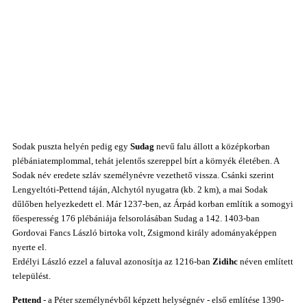
Sodak puszta helyén pedig egy
Sudag
nevű falu állott a középkorban
plébániatemplommal, tehát jelentős szereppel bírt a környék életében. A
Sodak név eredete szláv személynévre vezethető vissza. Csánki szerint
Lengyeltóti-Pettend táján, Alchytól nyugatra (kb. 2 km), a mai Sodak
dűlőben helyezkedett el. Már 1237-ben, az Árpád korban említik a somogyi
főesperesség 176 plébániája felsorolásában Sudag a 142. 1403-ban
Gordovai Fancs László birtoka volt, Zsigmond király adományaképpen
nyerte el.
Erdélyi László ezzel a faluval azonosítja az 1216-ban
Zidihc
néven említett
települést.
Pettend
- a Péter személynévből képzett helységnév - első említése 1390-