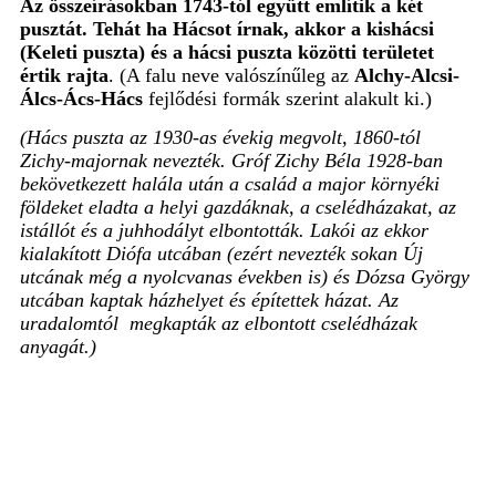
Az összeírásokban 1743-tól együtt említik a két
pusztát. Tehát ha Hácsot írnak, akkor a kishácsi
(Keleti puszta) és a hácsi puszta közötti területet
értik rajta
. (A falu neve valószínűleg az
Alchy-Alcsi-
Álcs-Ács-Hács
fejlődési formák szerint alakult ki.)
(Hács puszta az 1930-as évekig megvolt, 1860-tól
Zichy-majornak nevezték. Gróf Zichy Béla 1928-ban
bekövetkezett halála után a család a major környéki
földeket eladta a helyi gazdáknak, a cselédházakat, az
istállót és a juhhodályt elbontották. Lakói az ekkor
kialakított Diófa utcában (ezért nevezték sokan Új
utcának még a nyolcvanas években is) és Dózsa György
utcában kaptak házhelyet és építettek házat. Az
uradalomtól
megkapták
az elbontott cselédházak
anyagát.)