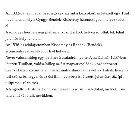
Az 1332-37. évi pápai tizedjegyzék szerint a középkorban létezett egy
Tuul
nevű falu, amely a Gyugy-Béndek-Kisberény háromszögben helyezkedett
el.
A somogyi főesperesség plébániái között a 153. helyen sorolták fel, tehát
jelentős hely lehetett.
Az 1536-os adólajstromban Kisberény és Rendek (Bendek)
szomszédságában feküdt Thwl helység.
Nevét valószínűleg egy Tuli nevű családról nyerte.
A család már 1257-ben
létezett Tuulban, valószínűleg az ősi magyar családok közé tartozott.
Csánki Dezső szerint talán már az uráli őshazában is voltak Tuliak, hiszen a
tuli szó az ősmagyar és az ősi finn nyelvben
is létezett, jelentése:
tűz (pl.:
tulipiros = tűzpiros).
A lengyeltóti Historia Domus is megemlíti a Tuli családokat, melyek Tuul
falu emlékét őrzik nevükben.