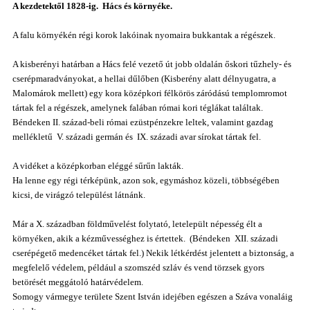
A kezdetektől 1828-ig. Hács és környéke.
A falu környékén régi korok lakóinak nyomaira bukkantak a régészek.
A kisberényi határban a Hács felé vezető út jobb oldalán őskori tűzhely- és
cserépmaradványokat, a hellai dűlőben (Kisberény alatt délnyugatra, a
Malomárok mellett) egy kora középkori félkörös záródású templomromot
tártak fel a régészek, amelynek falában római kori téglákat találtak.
Béndeken II. század-beli római ezüstpénzekre leltek, valamint gazdag
mellékletű V. századi germán és IX. századi avar sírokat tártak fel.
A vidéket a középkorban eléggé sűrűn lakták.
Ha lenne egy régi térképünk, azon sok, egymáshoz közeli, többségében
kicsi, de virágzó települést látnánk.
Már a X. században földművelést folytató, letelepült népesség élt a
környéken, akik a kézművességhez is értettek. (Béndeken XII. századi
cserépégető medencéket tártak fel.) Nekik létkérdést jelentett a biztonság, a
megfelelő védelem, például a szomszéd szláv és vend törzsek gyors
betörését meggátoló határvédelem.
Somogy vármegye területe Szent István idejében egészen a Száva vonaláig