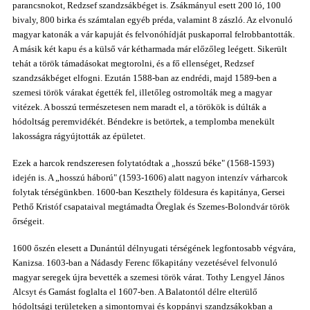
parancsnokot, Redzsef szandzsákbéget is. Zsákmányul esett 200 ló, 100
bivaly, 800 birka és számtalan egyéb préda, valamint 8 zászló. Az elvonuló
magyar katonák a vár kapuját és felvonóhídját puskaporral felrobbantották.
A másik két kapu és a külső vár kétharmada már előzőleg leégett. Sikerült
tehát a török támadásokat megtorolni, és a fő ellenséget, Redzsef
szandzsákbéget elfogni. Ezután 1588-ban az endrédi, majd 1589-ben a
szemesi török várakat égették fel, illetőleg ostromolták meg a magyar
vitézek. A bosszú természetesen nem maradt el, a törökök is dúlták a
hódoltság peremvidékét. Béndekre is betörtek, a templomba menekült
lakosságra rágyújtották az épületet.
Ezek a harcok rendszeresen folytatódtak a „hosszú béke" (1568-1593)
idején is. A „hosszú háború" (1593-1606) alatt nagyon intenzív várharcok
folytak térségünkben. 1600-ban Keszthely földesura és kapitánya, Gersei
Pethő Kristóf csapataival megtámadta Öreglak és Szemes-Bolondvár török
őrségeit.
1600 őszén elesett a Dunántúl délnyugati térségének legfontosabb végvára,
Kanizsa. 1603-ban a Nádasdy Ferenc főkapitány vezetésével felvonuló
magyar seregek újra bevették a szemesi török várat. Tothy Lengyel János
Alcsyt és Gamást foglalta el 1607-ben. A Balatontól délre elterülő
hódoltsági területeken a simontornyai és koppányi szandzsákokban a