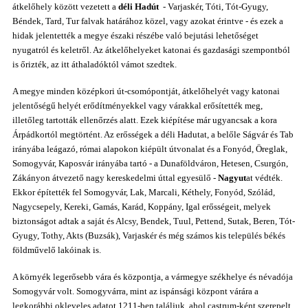
átkelőhely között
vezetett a
déli Hadút
- Varjaskér, Tóti, Tót-Gyugy,
Béndek, Tard, Tur falvak határához közel, vagy azokat érintve -
és ezek a
hidak jelentették a megye északi részébe való bejutási lehetőséget
nyugatról és keletről. Az átkelőhelyeket katonai és gazdasági szempontból
is őrizték, az itt áthaladóktól vámot szedtek.
A megye minden középkori út-csomópontját, átkelőhelyét vagy katonai
jelentőségű helyét erődítményekkel vagy várakkal erősítették meg,
illetőleg tartották
ellenőrzés alatt
. Ezek kiépítése már ugyancsak a kora
Árpádkortól megtörtént.
Az erősségek a déli Hadutat, a belőle Ságvár és Tab
irányába leágazó, római alapokon kiépült útvonalat és a Fonyód, Öreglak,
Somogyvár, Kaposvár irányába tartó - a Dunaföldváron, Hetesen, Csurgón,
Zákányon átvezető nagy kereskedelmi úttal egyesülő -
Nagyut
at védték.
Ekkor építették fel Somogyvár, Lak, Marcali, Kéthely, Fonyód, Szólád,
Nagycsepely, Kereki, Gamás, Karád, Koppány, Igal erősségeit, melyek
biztonságot adtak a saját és Alcsy, Bendek, Tuul, Pettend, Sutak, Beren, Tót-
Gyugy, Tothy,
Akts
(
Buzsák
), Varjaskér és még számos kis település békés
földművelő lakóinak is.
A környék legerősebb vára és központja, a vármegye székhelye és névadója
Somogyvár volt. Somogyvárra, mint az ispánsági központ várára a
legkorábbi okleveles adatot 1211-ben találjuk, ahol castrum-ként szerepelt.