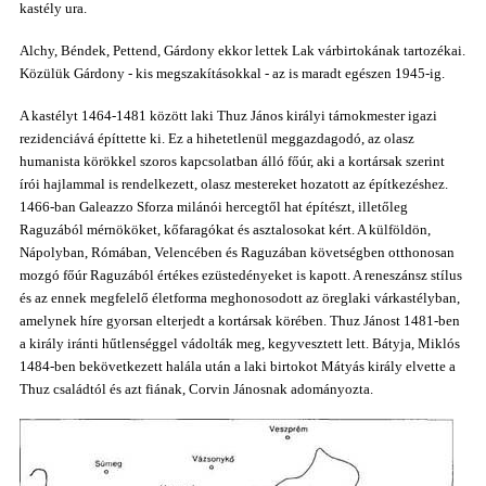
kastély ura.
Alchy, Béndek, Pettend, Gárdony ekkor lettek Lak várbirtokának tartozékai.
Közülük Gárdony - kis megszakításokkal - az is maradt egészen 1945-ig.
A kastélyt 1464-1481 között laki Thuz János királyi tárnokmester igazi
rezidenciává építtette ki. Ez a hihetetlenül meggazdagodó, az olasz
humanista körökkel szoros kapcsolatban álló főúr, aki a kortársak szerint
írói hajlammal is rendelkezett, olasz mestereket hozatott az építkezéshez.
1466-ban Galeazzo Sforza milánói hercegtől hat építészt, illetőleg
Raguzából mérnököket, kőfaragókat és asztalosokat kért. A külföldön,
Nápolyban, Rómában, Velencében és Raguzában követségben otthonosan
mozgó főúr Raguzából értékes ezüstedényeket is kapott. A reneszánsz stílus
és az ennek megfelelő életforma meghonosodott az öreglaki várkastélyban,
amelynek híre gyorsan elterjedt a kortársak körében
.
Thuz Jánost 1481-ben
a király iránti hűtlenséggel vádolták meg, kegyvesztett lett. Bátyja, Miklós
1484-ben bekövetkezett halála után a laki birtokot Mátyás király elvette a
Thuz családtól és azt fiának, Corvin Jánosnak adományozta.