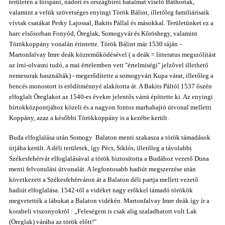
területén a főispáni, nádori és országbírói hatalmat viselő Báthoriak,
valamint a velük szövetséges enyingi Török Bálint, illetőleg familiárisaik
vívtak csatákat Perky Lajossal, Bakits Pállal és másokkal. Területünket ez a
harc elsősorban Fonyód, Öreglak, Somogyvár és Kőröshegy, valamint
Törökkoppány vonalán érintette. Török Bálint már 1530 táján –
Martonfalvay Imre deák közreműködésével ( a deák = litteratus megszólítást
az írni-olvasni tudó, a mai értelemben vett "értelmiségi" jelzővel illethető
nemesurak használták) - megerődítette a somogyvári Kupa várat, illetőleg a
bencés monostort is erődítménnyé alakította át. A Bakits Páltól 1537 őszén
elfoglalt Öreglakot az 1540-es évekre jelentős várrá építtette ki. Az enyingi
birtokközpontjához közeli és a nagyon fontos marhahajtó útvonal melletti
Koppány, azaz a későbbi Törökkoppány is a kezébe került.
Buda elfoglalása után Somogy Balaton menti szakasza a török támadások
útjába került. A déli területek, így Pécs, Siklós, illetőleg a távolabbi
Székesfehérvár elfoglalásával a török biztosította a Budához vezető Duna
menti felvonulási útvonalát. A legfontosabb hadiút megszerzése után
következett a Székesfehérváron át a Balaton déli partja mellett vezető
hadiút elfoglalása. 1542-től a vidéket nagy erőkkel támadó törökök
megvetették a lábukat a Balaton vidékén. Martonfalvay Imre deák így ír a
korabeli viszonyokról : „Feleségem is csak alig szaladhatott volt Lak
(Öreglak) várába az török előtt!"