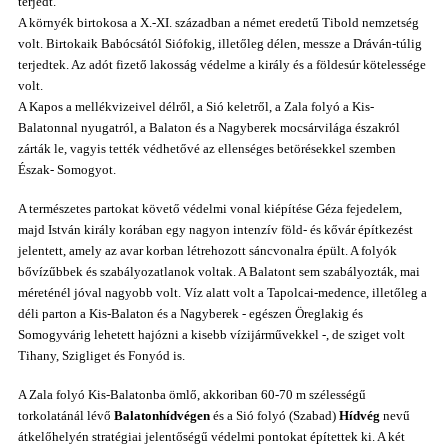
terjedt.
A környék birtokosa a X.-XI. században a német eredetű Tibold nemzetség
volt. Birtokaik Babócsától Siófokig, illetőleg délen, messze a Dráván-túlig
terjedtek. Az adót fizető lakosság védelme a király és a földesúr kötelessége
volt.
A
Kapos
a mellékvizeivel
délről
,
a Sió
keletről,
a Zala folyó a Kis-
Balatonnal nyugatról,
a Balaton
és a Nagyberek mocsárvilága
északról
zárták le, vagyis tették védhetővé az ellenséges betörésekkel szemben
Észak- Somogyot
.
A természetes partokat követő védelmi vonal kiépítése
Géza fejedelem,
majd István király korában egy nagyon intenzív föld- és kővár építkezést
jelentett, amely
az avar korban létrehozott sáncvonalra épült.
A folyók
bővízűbbek és szabályozatlanok voltak. A Balatont sem szabályozták, mai
méreténél jóval nagyobb volt. Víz alatt volt a Tapolcai-medence, illetőleg a
déli parton a Kis-Balaton és a Nagyberek - egészen Öreglakig és
Somogyvárig lehetett hajózni a kisebb vízijárművekkel -, de sziget volt
Tihany, Szigliget és Fonyód is.
A Zala folyó Kis-Balatonba
ömlő,
akkoriban 60-70 m szélességű
torkolatánál lévő
Balatonhídvégen
és a Sió folyó (Szabad)
Hídvég
nevű
átkelőhelyén stratégiai jelentőségű védelmi pontokat építettek ki. A
két