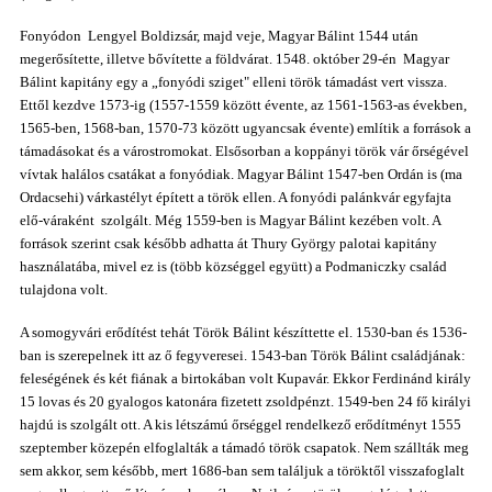
Fonyódon Lengyel Boldizsár, majd veje, Magyar Bálint
1544 után
megerősítette, illetve bővítette a
földvárat. 1548. október 29-én Magyar
Bálint kapitány egy a „fonyódi sziget" elleni török támadást vert vissza.
Ettől kezdve 1573-ig (1557-1559 között évente, az 1561-1563-as években,
1565-ben, 1568-ban, 1570-73 között ugyancsak évente) említik a források a
támadásokat és a várostromokat. Elsősorban a koppányi török vár őrségével
vívtak halálos csatákat a fonyódiak. Magyar Bálint 1547-ben Ordán is (ma
Ordacsehi) várkastélyt épített a török ellen. A fonyódi palánkvár egyfajta
elő-váraként szolgált. Még 1559-ben is Magyar Bálint kezében volt. A
források szerint csak később adhatta át Thury György palotai kapitány
használatába, mivel ez is (több községgel együtt) a Podmaniczky család
tulajdona volt.
A somogyvári erődítést tehát Török Bálint készíttette el. 1530-ban és 1536-
ban is szerepelnek itt az ő fegyveresei. 1543-ban Török Bálint családjának:
feleségének és két fiának a birtokában volt Kupavár. Ekkor Ferdinánd király
15 lovas és 20 gyalogos katonára fizetett zsoldpénzt. 1549-ben 24 fő királyi
hajdú is szolgált ott. A kis létszámú őrséggel rendelkező erődítményt 1555
szeptember közepén elfoglalták a támadó török csapatok. Nem szállták meg
sem akkor, sem később, mert 1686-ban sem találjuk a töröktől visszafoglalt