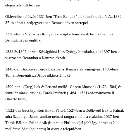
elején települt be újra.
Oklevélben először 1331-ben "Terra Bendek" alakban fordul elő. Az 1332-
37-es pápai tizedjegyzékben Bennek néven szerepel.
1338 előtt a Szécsényi Kónyafiak, majd a Kanizsaiak birtoka volt és
Bennuk néven említik.
1388 és 1397 között Kővágóörsi Kiss György birtokolta, aki 1397-ben
visszaadta Bennukot a Kanizsaiaknak.
1446-ban Bakonyai Török Lászlóé, a Kanizsaiak várnagyáé; 1486-ban
Tolnai Bornemissza János alkincstárnoké.
1500-ban - (Öreg) Lak és Pettend mellé - Corvin Jánosnak (1473-1504) és
familiárisának, enyingi Török Imrének
(1464 - 1521)
adományozta II.
Ulászló király.
1522-ban bucsányi Korláthkői Péteré.
1527-ben a törökverő Bakits Pálnak
adta Szapolyai János, amikor nemesi rangra emelte a családot.
1537-ben
Török Bálinté.
Fülöp deák (litteratus Philippus)
5 jobbágy-portát és 2
zsellércsaládot (pauperes) írt össze a településen .