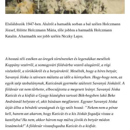
Elsőáldozók 1947-ben. Alulról a harnadik sorban a bal szélen Holczmann
József, fölötte Holczmann Mária, tőle jobbra a harmadik Holczmann
Katalin. A harmadik sor jobb szélén Niczky Lajos.
A hosszú téli estéken
az öregek
történeteket és legendákat meséltek
Koppány vezérről, a somogyvári földvárba vezető alagútról, a régi
vitézekről, a törökökről és a betyárokról. Mesélték, hogy a híres betyár,
Savanyú Jóska is szívesen múlatta az időt a környéken. Hogy-hogy nem, az
egyik szép szobalánynak, Katicának gyermeke született Savanyú Jóskától. A
földesúr ezt nem tűrhette, elbocsájtotta a megesett leányt. Savanyú Jóska
Katicát és a kisfiát a Gyugy községhez tartozó Bók-hegyben lakó Beke
Andrásnál helyezte el, akit búsásan megfizetett. Egyszer Savanyú Jóska
útját állta a béndeki uraságnak és így szólt hozzá: " Nekem nem a pénze
kell, hanem azt akarom, hogy Katicát és a kis Jóskát fogadja vissza a
kastélyba! Ha nem, akkor három nap múlva jövök és betyár módon
leszámolok!" A földesúr visszafogadta Katicát és a kisfiát.