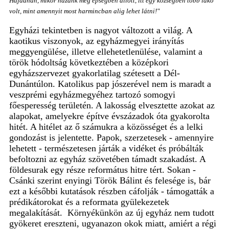
Hajdanán, mikor hazánk még épségben állott, itt egy községben több lakó
volt, mint amennyit most harmincban alig lehet látni!"
Egyházi tekintetben is nagyot változott a világ.
A
kaotikus viszonyok, az egyházmegyei irányítás
meggyengülése, illetve ellehetetlenülése, valamint a
török hódoltság következtében a középkori
egyházszervezet gyakorlatilag szétesett a Dél-
Dunántúlon. Katolikus pap jószerével nem is maradt a
veszprémi egyházmegyéhez tartozó somogyi
főesperesség területén. A lakosság elvesztette azokat az
alapokat, amelyekre építve évszázadok óta gyakorolta
hitét. A hitélet az ő számukra a közösséget és a lelki
gondozást is jelentette. Papok, szerzetesek - amennyire
lehetett - természetesen járták a vidéket és próbálták
befoltozni az egyház szövetében támadt szakadást. A
földesurak egy része református hitre tért. Sokan -
Csánki szerint enyingi Török Bálint és felesége is, bár
ezt a későbbi kutatások részben cáfolják - támogatták a
prédikátorokat és a reformata gyülekezetek
megalakítását. Környékünkön az új egyház nem tudott
gyökeret ereszteni, ugyanazon okok miatt, amiért a régi