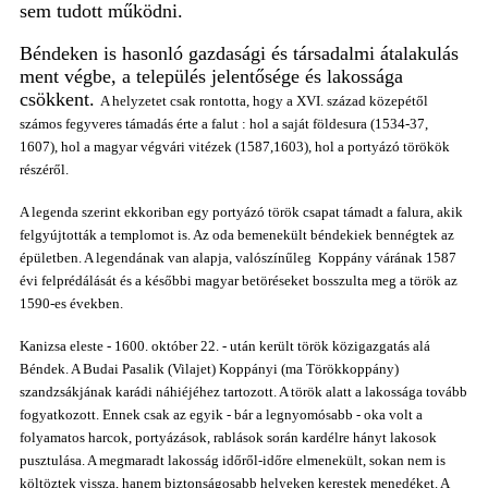
sem tudott működni.
Béndeken is hasonló gazdasági és társadalmi átalakulás
ment végbe, a település jelentősége és lakossága
csökkent.
A helyzetet csak rontotta, hogy a XVI. század közepétől
számos fegyveres támadás érte a falut : hol a saját földesura (1534-37,
1607), hol a magyar végvári vitézek (1587,1603), hol a portyázó törökök
részéről.
A legenda szerint
ekkoriban
egy portyázó török csapat támadt a falura, akik
felgyújtották a templomot is. Az oda bemenekült béndekiek bennégtek az
épületben.
A legendának van alapja, valószínűleg
Koppány várának 1587
évi felprédálását és a későbbi magyar betöréseket bosszulta meg a török az
1590-es években.
Kanizsa eleste - 1600. október 22. - után
került
török közigazgatás alá
Béndek. A Budai Pasalik (Vilajet) Koppányi (ma Törökkoppány)
szandzsákjának karádi náhiéjéhez tartozott. A török alatt a lakossága tovább
fogyatkozott. Ennek csak az egyik - bár a legnyomósabb - oka volt a
folyamatos harcok, portyázások, rablások során kardélre hányt lakosok
pusztulása. A megmaradt lakosság időről-időre elmenekült, sokan nem is
költöztek vissza, hanem biztonságosabb helyeken kerestek menedéket. A