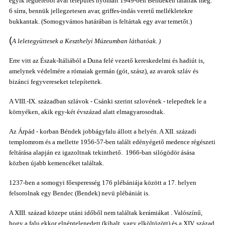
egyik legdélebbi
avar település nyomait 1949-ben Béndeken találták meg.
6
sír
ra, bennük
jellegzetesen avar, griffes-indás veretű mellékletekre
bukkantak
. (Somogyvámos határában is feltártak egy avar temetőt.)
(
A leletegyüttesek a Keszthelyi Múzeumban láthatóak.
)
Erre vitt az Észak-Itáliából a Duna felé vezető kereskedelmi és hadiút is,
amelynek védelmére a rómaiak germán (gót, szász), az avarok szláv és
bizánci fegyvereseket telepítettek.
A VIII.-IX. században szlávok - Csánki szerint szlovének - telepedtek le a
környéken, akik egy-két évszázad alatt elmagyarosodtak.
Az Árpád - korban Béndek jobbágyfalu állott a helyén. A XII. századi
templomrom és a mellette 1956-57-ben talált edényégető medence régészeti
feltárása alapján ez igazoltnak tekinthető. 1966-ban silógödör ásása
közben újabb kemencéket találtak.
1237-ben a somogyi főesperesség 176 plébániája között a 17. helyen
felsorolnak egy Bendec (Bendek) nevü plébániát is.
A XIII. század közepe utáni időből
nem találtak
kerámiákat . Valószínű,
hogy a falu ekkor elnéptelenedett (kihalt, vagy elköltözött) és a XIV. század