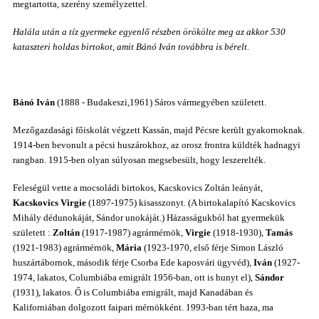
megtartotta, szerény személyzettel.
Halála után a tíz gyermeke egyenlő részben örökölte meg az akkor 530
kataszteri holdas birtokot, amit Bánó Iván továbbra is bérelt.
Bánó Iván
(
1888 - Budakeszi,1961)
Sáros vármegyében született.
Mezőgazdasági főiskolát végzett Kassán, majd Pécsre került gyakornoknak.
1914-ben bevonult a pécsi huszárokhoz, az orosz frontra küldték hadnagyi
rangban. 1915-ben olyan súlyosan megsebesült, hogy leszerelték.
Feleségül vette a mocsoládi birtokos, Kacskovics Zoltán leányát,
Kacskovics Virgie
(1897-1975) kisasszonyt. (A birtokalapító Kacskovics
Mihály dédunokáját, Sándor unokáját.) Házasságukból hat gyermekük
született :
Zoltán
(1917-1987) agrármérnök,
Virgie
(1918-1930),
Tamás
(1921-1983) agrármérnök,
Mária
(1923-1970, első férje Simon László
huszártábornok, második férje Csorba Ede kaposvári ügyvéd),
Iván
(1927-
1974, lakatos, Columbiába emigrált 1956-ban, ott is hunyt el),
Sándor
(1931), lakatos. Ő is Columbiába emigrált, majd Kanadában és
Kaliforniában dolgozott faipari mérnökként. 1993-ban tért haza, ma