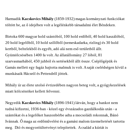
Harmadik
Kacskovics Mihály
(1859-1932) magas kormányzati funkciókat
töltött be, az ő idejében volt a legélénkebb társadalmi élet Béndeken.
Birtoka 600 magyar hold szántóból, 100 hold erdőből, 40 hold kaszálóból,
20 hold legelőből, 10 hold szőlőből (nemeskadarka, rizling) és 30 hold
kertből, beltelekből és egyéb, adó alá nem eső területből állt.
Gyümölcsösében 1400 fa volt. Az állatállomány 27 lóból, 81
szarvasmarhából, 450 juhból és sertésekből állt össze. Cséplőgépük és
Gamás mellett egy fagáz hajtotta malmuk is volt. A saját cselédségen kívül a
munkásaik Hácsról és Pettendről jöttek.
Mihály úr az élete utolsó évtizedében nagyon beteg volt, a gyógykezelések
miatt kölcsönöket kellett felvenni.
Negyedik
Kacskovics Mihály
(1896-1941) látván, hogy a bankot nem
tudná kifizetni, 1936-ban - közel egy évszázados gazdálkodás után - a
szántókat és a legelőket haszonbérbe adta a mocsoládi rokonnak, Bánó
Ivánnak. Ő maga az erdőművelést és a gamási malom üzemeltetését tartotta
meg. Dió és mogyoróültetvényt telepítettek. A család a kúriát is