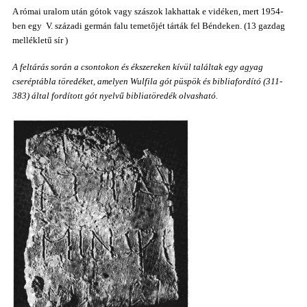
A római uralom után gótok vagy szászok lakhattak e vidéken, mert 1954-
ben
egy V. századi germán falu
temetőjét tárták fel Béndeken.
(
13
gazdag
mellékletű
sír
)
A feltárás során a csontokon és ékszereken
kívül
találtak egy agyag
cseréptábla töredéket, amelyen Wulfila gót püspök és bibliafordító (311-
383) által fordított gót nyelvű bibliatöredék olvasható.