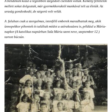
A béndekiek közül a legtöbben szegődött cselédek voltak. Kemény feltételek
mellett sokat dolgoztak, már gyermekkoruktól munkával telt az életük. Az
uraság gondoskodó, de szigorú volt velük.
A faluban csak a szorgalmas, istenfélő emberek maradhattak meg, akik
ünnepekkor pihentek és találtak módot a szórakozásra is, például a Mária-
napkor (A katolikus naptárban Szűz Mária szent neve, szeptember 12.)
tartott búcsún.