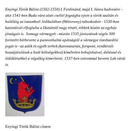
Enyingi Török Bálint (1502-1550)
I. Ferdinánd, majd I. János hadvezére -
akit 1541-ben Buda vára alatt csellel fogságba
ejtett
a török szultán és
haláláig az isztambuli Jedikulában (Héttorony) raboskodott - 1530-ban
katonáival elfoglalta a Dunántúl nagy részét, többek között az egyház
jószágait is. Somogy vármegyét - miután 1535 júniusának végén 300
forintért bérbevette a pannonhalmi apátságtól a vármegye tizedszedési
jogát is - az
adók és egyéb terhek (katonatartás, forspont, rendkívüli
hozzájárulások a hadi költségekhez)
kíméletlen behajtásával, dúlással és
öldöklésekkel a végsőkig kimerítette. 1537-ben ostrommal bevette Lak várát
is.
Enyingi Török Bálint címere