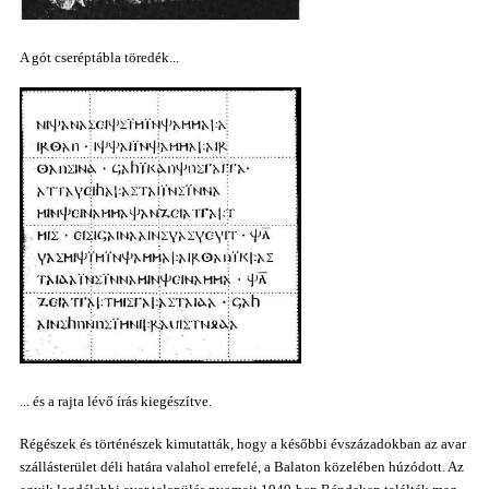
A gót cseréptábla töredék...
... és a rajta lévő írás kiegészítve.
Régészek és történészek kimutatták, hogy a későbbi évszázadokban az avar
szállásterület déli határa valahol errefelé, a Balaton közelében húzódott. Az