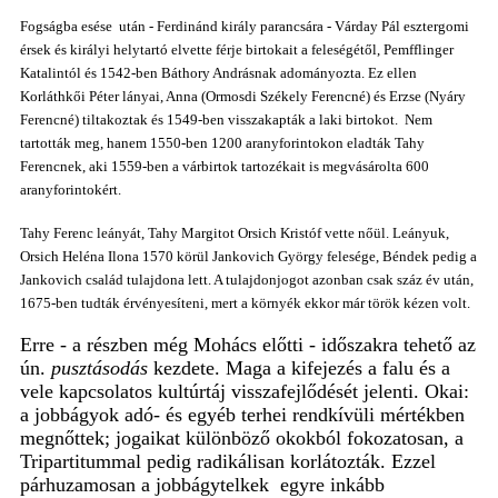
Fogságba esése után - Ferdinánd király parancsára - Várday Pál esztergomi
érsek és királyi helytartó
elvette férje birtokait a feleségétől, Pemfflinger
Katalintól és
1542-ben
Báthory Andrásnak adományozta. Ez ellen
Korláthkői Péter lányai, Anna (Ormosdi Székely Ferencné) és Erzse (Nyáry
Ferencné) tiltakoztak és 1549-ben visszakapták a laki birtokot. Nem
tartották meg, hanem 1550-ben 1200 aranyforintokon eladták Tahy
Ferencnek, aki
1559-ben
a várbirtok tartozékait is
meg
vásárolta
600
aranyforintokért.
Tahy Ferenc leányát, Tahy Margitot Orsich Kristóf vette nőül. Leányuk,
Orsich Heléna Ilona 1570 körül Jankovich György felesége, Béndek pedig a
Jankovich család tulajdona lett. A tulajdonjogot azonban csak száz év után,
1675-ben tudták érvényesíteni, mert a környék ekkor már török kézen volt.
Erre - a részben még Mohács előtti - időszakra tehető az
ún.
pusztásodás
kezdete. Maga a kifejezés a falu és a
vele kapcsolatos kultúrtáj visszafejlődését jelenti. Okai:
a jobbágyok adó- és egyéb terhei rendkívüli mértékben
megnőttek; jogaikat különböző okokból fokozatosan, a
Tripartitummal pedig radikálisan korlátozták.
Ezzel
párhuzamosan
a jobbágytelkek egyre inkább