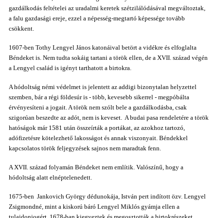
gazdálkodás feltételei az uradalmi keretek szétzilálódásával megváltoztak,
a falu gazdasági ereje, ezzel a népesség-megtartó képessége tovább
csökkent.
1607-ben Tothy Lengyel János katonáival betört a vidékre és elfoglalta
Béndeket is. Nem tudta sokáig tartani a török ellen, de a XVII. század végén
a Lengyel család is igényt tarthatott a birtokra.
A hódoltság némi védelmet is jelentett az addigi bizonytalan helyzettel
szemben, bár a régi földesúr is - több, kevesebb sikerrel - megpóbálta
érvényesíteni a jogait.
A török nem szólt bele a gazdálkodásba, csak
szigorúan beszedte az adót, nem is keveset. A budai pasa rendeletére a török
hatóságok már 1581 után összeírták a portákat, az azokhoz tartozó,
adófizetésre kötelezhető lakosságot és annak viszonyait. Béndekkel
kapcsolatos török feljegyzések sajnos nem maradtak fenn.
A XVII. század folyamán
Béndeket
nem említik. Valószínű, hogy a
hódoltság alatt elnéptelenedett.
1675-ben Jankovich György dédunokája, István
pert indított özv. Lengyel
Zsigmondné, mint a kiskorú báró Lengyel Miklós gyámja ellen a
tulajdonjogért. 1678-ban kiegyeztek és megosztották a birtokrészeket.