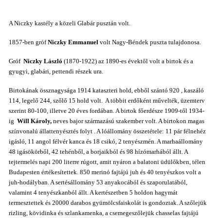
A Niczky kastély a közeli Glabár pusztán volt.
1857-ben gróf
Niczky Emmanuel
volt Nagy-Béndek puszta tulajdonosa.
Gróf
Niczky László
(1870-1922) az 1890-es évektől volt a birtok és a
gyugyi, glabári, pettendi részek
ura
.
Birtokának össznagysága 1914 kataszteri hold, ebből szántó 920 , kaszáló
114, legelő 244, szőlő 15 hold volt.
A többit erdőként művelték, üzemterv
szerint 80-100, illetve 20 éves fordában.
A birtok főerdésze 1909-től 1934-
ig
Will Károly,
neves bajor származású szakember volt.
A birtokon
magas
színvonalú állattenyésztés folyt . A lóállomány összetétele: 11 pár félnehéz
igásló, 11 angol félvér kanca és 18 csikó, 2 tenyészmén. A marhaállomány
48 igásökörből, 42 tehénből, a borjaikból és 98 hízómarhából állt. A
tejtermelés napi 200 literre rúgott, amit nyáron a balatoni üdülőkben, télen
Budapesten értékesítettek. 850 merinó fajtájú juh és 40 tenyészkos volt
a
juh-hodályban. A sertésállomány 53 anyakocából és szaporulatából,
valamint 4 tenyészkanból állt. A kertészetben 5 holdon hagymát
termesztettek és 20000 darabos gyümölcsfaiskolát is gondoztak. A szőlejük
rizling, kövidinka és szlankamenka, a csemegeszőlejük chasselas fajtájú