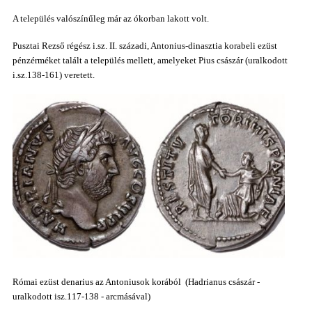
A település valószínűleg már az ókorban lakott volt
.
Pusztai Rezső régész i.sz. II. századi, Antonius-dinasztia
korabeli ezüst
pénzérméket talált a település mellett, amelyeket
Pius császár (uralkodott
i.sz.138-161) veretett.
Római ezüst denarius az Antoniusok korából (Hadrianus császár -
uralkodott isz.117-138 - arcmásával)