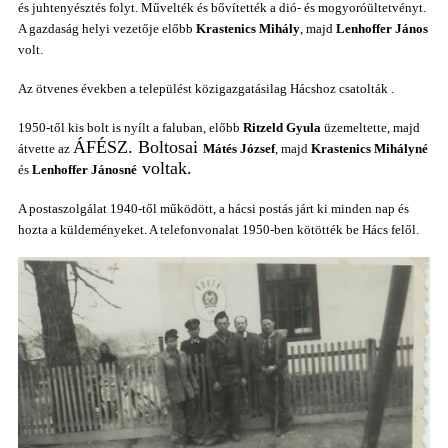
és juhtenyésztés folyt. Művelték és bővítették a dió- és mogyoróültetvényt.
A gazdaság helyi vezetője előbb
Krastenics Mihály
, majd
Lenhoffer János
volt.
Az ötvenes években
a települést
közigazgatásilag
Hácshoz csatolták .
1950-től kis bolt is nyílt a faluban, előbb
Ritzeld Gyula
üzemeltette, majd
ÁFÉSZ. Boltosai
átvette az
Mátés József
, majd
Krastenics Mihályné
voltak.
és
Lenhoffer Jánosné
A postaszolgálat 1940-től működött, a hácsi postás járt ki minden nap és
hozta a küldeményeket. A telefonvonalat 1950-ben kötötték be Hács felől.