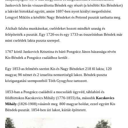
Jankovich István vissza
váltotta Béndek egy részét (a későbbi Kis Béndeket)
a lakvári birtokkal együtt, amire 1697-ben nyert királyi megerősítést.
Lengyel Miklós a későbbi Nagy Béndeket és Pettend pusztát tarthatta meg.
A kihalt faluba munkásokat, cselédeket hozott mindkét uraság és
felépítették a pusztát. Egy 1726-os és egy 1733-as összeírásban Béndek már
mint cselédek lakta puszta szerepel.
1767 körül Jankovich Krisztina és báró Pongrácz János házassága révén
Kis-Béndek
a Pongrácz családhoz került .
Egy 1853-as felmérés szerint Kis és Nagy Béndeket 218 fő lakta; 120
magyar, 96 német és 2 izraelita nemzetiségű lakos.
Béndek-puszta
közigazgatási szempontból
Tóth Gyugyhoz tartozott.
1853-ban a Pongrácz családtól a mocsoládi ügyvéd,
táblabíró
és
földbirtokos Kacskovics Mihály (1776-1855) fia, második
Kacskovics
Mihály
(1826-1908) vásárolt meg 800 magyar holdat, ezzel együtt Kis
Béndek-pusztát.
1854-ben
úri lakot, kúriát építtetett.