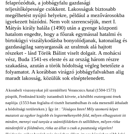
felaprózódtak, a jobbágyfalu gazdasági
teljesítőképessége csökkent. Lakosságuk
biztosabb
megélhetést nyújtó helyekre, például a mezővárosokba
igyekezett húzódni. Nem volt szerencséjük, mert I.
Mátyás király halála (1490) után a gyenge központi
hatalom engedte, hogy a főurak egymással hatalmi és
birtokügyi viszálykodásba bonyolódjanak, katonailag és
gazdaságilag sanyargassák az uralmuk alá hajtott
részeket - lásd Török Bálint viselt dolgait. A mohácsi
vész, Buda 1541-es eleste és az ország három részre
szakadása,
azután
a török hódoltság végleg betetőzte a
folyamatot. A korábban virágzó jobbágyfalvakban alig
maradt lakosság, közülük sok elnéptelenedett.
A korabeli viszonyokat jól szemlélteti Verancsics Antal (1504-1573)
püspök, Ferdinánd király isztambuli követe, a későbbi esztergomi érsek
naplója. (1553-ban foglalta el tisztét Isztambulban és oda menendő áthaladt
a hódoltsági területeken.) Így írt :
"Jóságos Isten! Míly szomorú képet
mutatott az egykor legjobb és legtermékenyebb föld, milyen elhagyatott itt
minden, mennyi vad tanyáz a szántóföldeken és szőlőkben, milyen ritka
mindenfelé a földműves, ritka az állat s csak a pusztaság végtelen!