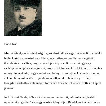
Bánó Iván
Munkásaival, cselédeivel szigorú, gondoskodó és segítőkész volt. Ha valaki
bajba került - elpusztult egy állata, vagy kifogyott az élelme - segített.
(Béndekiek mesélték, hogy nyár elején képes volt bemenni egy-egy
cselédje kamrájába és megnézni, hogy az élelmiszer készlet kitart-e az aratás
utánig. Nem akarta, hogy a munkásai hiányt szenvedjenek, ennek a munka
is kárát látta volna.) Nem ajándékot adott, amikor lehetőség volt rá, a
kisegített családfők valamilyen formában becsülettel visszafizették a kapott
javakat.
Intézőt csak Tard-, Kölesd- és Lapa-pusztán tartott, máshol a helyiekből
nevelte ki a "gazdát", egy-egy részleg irányítóját. Béndeken Gadácsi János