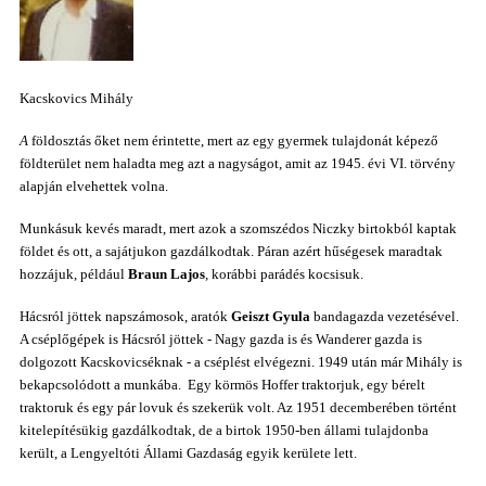
Kacskovics Mihály
A
földosztás őket nem érintette, mert az egy gyermek tulajdonát képező
földterület nem haladta meg azt a nagyságot, amit az 1945. évi VI. törvény
alapján elvehettek volna.
Munkásuk kevés maradt, mert azok a szomszédos Niczky birtokból kaptak
földet és ott, a sajátjukon gazdálkodtak. Páran azért hűségesek maradtak
hozzájuk, például
Braun Lajos
, korábbi parádés kocsisuk.
Hácsról jöttek napszámosok, aratók
Geiszt Gyula
bandagazda vezetésével.
A cséplőgépek is Hácsról jöttek - Nagy gazda is és Wanderer gazda is
dolgozott Kacskovicséknak - a cséplést elvégezni. 1949 után már Mihály is
bekapcsolódott a munkába. Egy körmös Hoffer traktorjuk, egy bérelt
traktoruk és egy pár lovuk és szekerük volt. Az 1951 decemberében történt
kitelepítésükig gazdálkodtak, de a birtok 1950-ben állami tulajdonba
került, a Lengyeltóti Állami Gazdaság egyik kerülete lett.