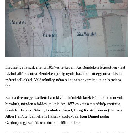
Eredménye látszik a fenti 1857-es térképen. Kis Béndeken létrejött egy hat
házból álló kis utca, Béndeken pedig nyolc ház alkotott egy utcát, kisebb
méretű telkekkel. Valószínűleg németeket és magyarokat telepítettek be
ide.
Ezen a tizennégy zsellértelken kívül a béndekieknek Béndeken nem volt
birtokuk, minden a földesúré volt. Az 1857-es kataszteri térkép szerint a
béndeki
Hufkart Ádám, Lenhofer József, Lang Kristóf, Zurai (Csurai)
Albert
a Putenda melletti Harsány szőlőkben,
Kog Dániel
pedig
Gárdonyhegy szőlőkben birtokolt földterületet.