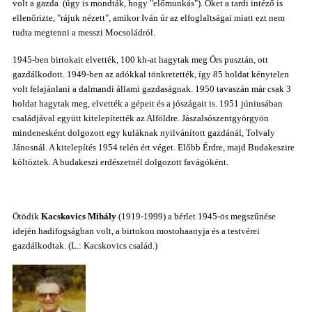
vol
t a gazda (úgy is mondták, hogy "előmunkás
"). Őket a tardi intéző is
ellenőrizte, "rájuk nézett", amikor Iván úr az elfoglaltságai miatt ezt nem
tudta megtenni a messzi Mocsoládról.
1945-ben birtokait elvették, 100 kh-at hagytak meg Örs pusztán, ott
gazdálkodott. 1949-ben az adókkal tönkretették, így 85 holdat kénytelen
volt felajánlani a dalmandi állami gazdaságnak. 1950 tavaszán már csak 3
holdat hagytak meg, elvették a gépeit és a jószágait is. 1951 júniusában
családjával együtt kitelepítették az Alföldre. Jászalsószentgyörgyön
mindenesként dolgozott egy kuláknak nyilvánított gazdánál, Tolvaly
Jánosnál. A kitelepítés 1954 telén ért véget. Előbb Érdre, majd Budakeszire
költöztek. A budakeszi erdészetnél dolgozott favágóként.
Ötödik
Kacskovics Mihály
(1919-1999) a bérlet 1945-ös megszűnése
idején hadifogságban volt, a birtokon mostohaanyja és a testvérei
gazdálkodtak. (L.: Kacskovics család.)