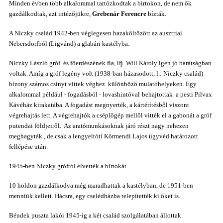
Minden évben több alkalommal tartózkodtak a birtokon, de nem ők
gazdálkodtak, azt intézőjükre,
Grebenár Ferencre
bízták.
A Niczky család 1942-ben véglegesen
haza
költözött
az ausztriai
Nebersdorfból (Ligvánd) a glabári kastélyba.
Niczky László gróf
és főerdészének fia, ifj. Will Károly igen jó barátságban
voltak. Amíg a gróf legény volt (1938-ban házasodott, l.: Niczky család)
bizony számos csínyt vittek véghez különböző mulatóhelyeken. Egy
alkalommal például - fogadásból -
lovashintóval
behajtottak a pesti Pilvax
Kávéház kirakatába. A fogadást megnyerték, a kártérítésből viszont
végrehajtás lett. A végrehajtók a cséplőgép mellől vitték el a gabonát a gróf
putendai földjeiről. Az aratómunkásoknak járó részt
nagy nehezen
meghagyták , de csak a lengyeltóti Körmendi Lajos ügyvéd határozott
fellépése után.
1945-ben Niczky gróftól elvették a birtokát.
10 holdon gazdálkodva még maradhattak a kastélyban, de 1951-ben
menniük kellett. Hácsra, egy cselédházba telepítették ki őket is.
Béndek puszta lakói 1945-ig a két család szolgálatában állottak.