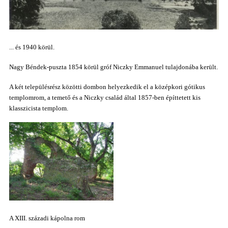
... és 1940 körül.
Nagy Béndek-puszta 1854 körül gróf Niczky Emmanuel tulajdonába került.
A két településrész közötti dombon helyezkedik el a középkori gótikus
templomrom,
a temető
és
a Niczky család által 1857-ben építtetett kis
klasszicista templom.
A XIII. századi kápolna rom