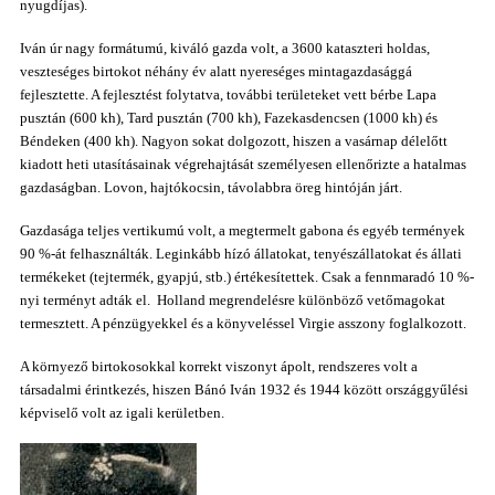
nyugdíjas).
Iván úr nagy formátumú, kiváló gazda volt, a 3600 kataszteri holdas,
veszteséges birtokot néhány év alatt nyereséges mintagazdasággá
fejlesztette. A fejlesztést folytatva, további területeket
vett
bérbe Lapa
pusztán (600 kh), Tard pusztán (700 kh), Fazekasdencsen (1000 kh) és
Béndeken (400 kh). Nagyon sokat dolgozott, hiszen a vasárnap délelőtt
kiadott heti utasításainak végrehajtását személyesen ellenőrizte a hatalmas
gazdaságban.
Lovon, hajtókocsin, távolabbra öreg hintóján járt.
Gazdasága teljes vertikumú volt, a megtermelt gabona és egyéb termények
90 %-át felhasználták. Leginkább hízó állatokat, tenyészállatokat és állati
termékeket (tejtermék, gyapjú, stb.) értékesítettek. Csak a fennmaradó 10 %-
nyi terményt adták el. Holland megrendelésre különböző vetőmagokat
termesztett. A pénzügyekkel és a könyveléssel Virgie asszony foglalkozott.
A környező birtokosokkal korrekt viszonyt ápolt, rendszeres volt a
társadalmi érintkezés, hiszen Bánó Iván 1932 és 1944 között országgyűlési
képviselő volt az igali kerületben.