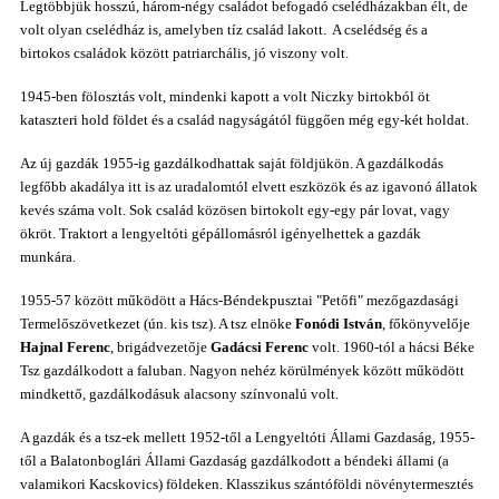
Legtöbbjük hosszú, három-négy családot befogadó cselédházakban élt, de
volt olyan cselédház is, amelyben tíz család lakott. A cselédség és a
birtokos családok között patriarchális, jó viszony volt.
1945-ben fölosztás volt, mindenki kapott a volt Niczky birtokból öt
kataszteri hold földet és a család nagyságától függően még egy-két holdat.
Az új gazdák 1955-ig gazdálkodhattak saját földjükön.
A gazdálkodás
legfőbb akadálya
itt is az uradalomtól elvett eszközök és az igavonó állatok
kevés száma volt. Sok család közösen birtokolt egy-egy pár lovat, vagy
ökröt. Traktort a lengyeltóti gépállomásról igényelhettek a gazdák
munkára.
1955-57 között működött a Hács-Béndekpusztai "Petőfi" mezőgazdasági
Termelőszövetkezet (ún. kis tsz). A tsz elnöke
Fonódi István
, főkönyvelője
Hajnal Ferenc
, brigádvezetője
Gadácsi Ferenc
volt. 1960-tól a hácsi Béke
Tsz gazdálkodott a faluban. Nagyon nehéz körülmények között működött
mindkettő, gazdálkodásuk alacsony színvonalú volt.
A gazdák és a tsz-ek mellett 1952-től a Lengyeltóti Állami Gazdaság, 1955-
től a Balatonboglári Állami Gazdaság gazdálkodott a béndeki állami (a
valamikori Kacskovics) földeken. Klasszikus szántóföldi növénytermesztés