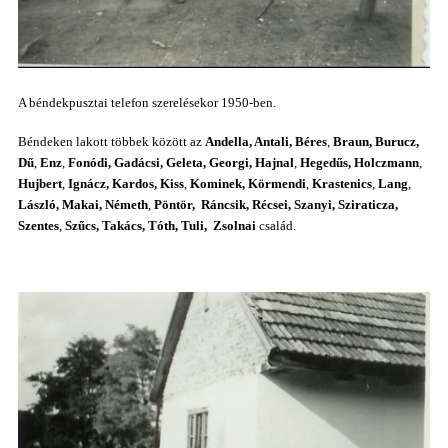
A béndekpusztai telefon szerelésekor 1950-ben.
Béndeken lakott többek között az
Andella,
Antali,
Béres
,
Braun, Burucz,
Dű
,
Enz
,
Fonódi,
Gadácsi, Geleta, Georgi,
Hajnal
,
Hegedűs,
Holczmann
,
Hujbert
,
Ignácz, Kardos, Kiss
,
Kominek,
Körmendi
,
Krastenics
,
Lang
,
László, Makai,
Németh
,
Pöntör,
Ráncsik,
Récsei, Szanyi, Sziraticza,
Szentes
,
Szűcs,
Takács, Tóth, Tuli,
Zsolnai
család.