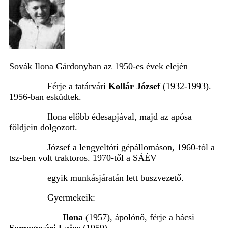
Sovák Ilona Gárdonyban az 1950-es évek elején
Férje a tatárvári
Kollár József
(1932-1993).
1956-ban esküdtek.
Ilona előbb édesapjával, majd az apósa
földjein dolgozott.
József a lengyeltóti gépállomáson, 1960-tól a
tsz-ben volt traktoros. 1970-től a SÁÉV
egyik munkásjáratán lett buszvezető.
Gyermekeik:
Ilona
(1957), ápolónő, férje a hácsi