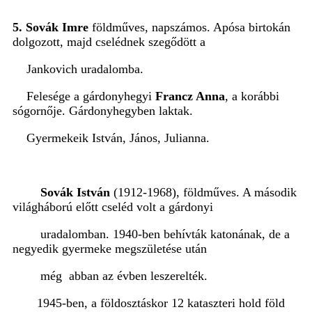
5. Sovák Imre
földműves, napszámos. Apósa birtokán
dolgozott, majd cselédnek szegődött a
Jankovich uradalomba.
Felesége a gárdonyhegyi
Francz Anna
, a korábbi
sógornője.
Gárdonyhegyben laktak.
Gyermekeik István, János, Julianna.
Sovák István
(1912-1968), földműves. A második
világháború előtt cseléd volt a gárdonyi
uradalomban. 1940-ben behívták katonának, de a
negyedik gyermeke megszületése után
még abban az évben leszerelték.
1945-ben, a földosztáskor
12 kataszteri hold föld