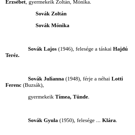
Erzsébet
, gyermekeik Zoltán, Mónika.
Sovák Zoltán
Sovák Mónika
Sovák Lajos
(1946), felesége a táskai
Hajdú
Teréz.
Sovák Julianna
(1948), férje a néhai
Lotti
Ferenc
(Buzsák),
gyermekeik
Tímea, Tünde
.
Sovák Gyula
(1950), felesége ...
Klára
.