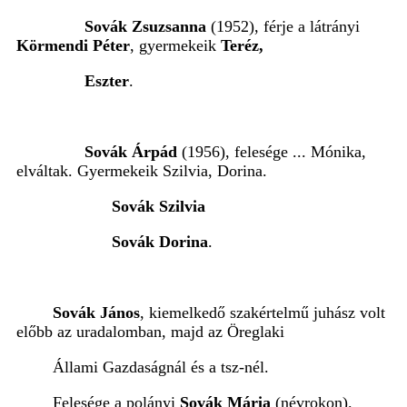
Sovák Zsuzsanna
(1952), férje a látrányi
Körmendi Péter
, gyermekeik
Teréz,
Eszter
.
Sovák Árpád
(1956), felesége ... Mónika,
elváltak. Gyermekeik Szilvia, Dorina.
Sovák Szilvia
Sovák Dorina
.
Sovák János
, kiemelkedő szakértelmű juhász volt
előbb az uradalomban, majd az Öreglaki
Állami Gazdaságnál és a tsz-nél.
Felesége a polányi
Sovák Mária
(névrokon).