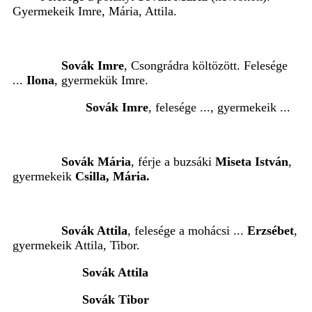
Gyermekeik Imre, Mária, Attila.
Sovák Imre
, Csongrádra költözött. Felesége
...
Ilona
, gyermekük Imre.
Sovák Imre
, felesége ..., gyermekeik ...
Sovák Mária
, férje a buzsáki
Miseta István
,
gyermekeik
Csilla, Mária.
Sovák Attila
, felesége a mohácsi ...
Erzsébet
,
gyermekeik Attila, Tibor.
Sovák Attila
Sovák Tibor