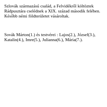
Szlovák származású család, a Felvidékről költöztek
Rádpusztára cselédnek a XIX. század második felében.
Később némi földterületet vásároltak.
Sovák Márton(1.) és testvérei : Lajos(2.), József(3.),
Katalin(4.), Imre(5.), Julianna(6.), Mária(7.).