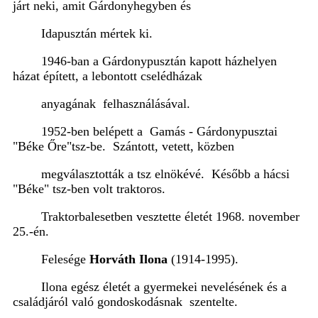
járt neki, amit Gárdonyhegyben és
Idapusztán mértek ki.
1946-ban a Gárdonypusztán kapott házhelyen
házat épített, a lebontott cselédházak
anyagának felhasználásával.
1952-ben belépett a Gamás - Gárdonypusztai
"Béke Őre"tsz-be. Szántott, vetett, közben
megválasztották
a tsz elnökévé. Később a hácsi
"Béke" tsz-ben volt traktoros.
Traktorbalesetben vesztette életét 1968. november
25.-én.
Felesége
Horváth Ilona
(1914-1995).
Ilona egész életét a gyermekei nevelésének és a
családjáról való gondoskodásnak szentelte.