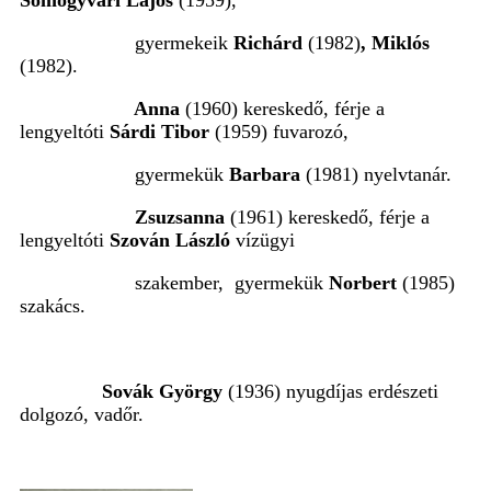
Somogyvári Lajos
(1959),
gyermekeik
Richárd
(1982)
, Miklós
(1982).
Anna
(1960) kereskedő, férje a
lengyeltóti
Sárdi Tibor
(1959) fuvarozó,
gyermekük
Barbara
(1981) nyelvtanár.
Zsuzsanna
(1961) kereskedő, férje a
lengyeltóti
Szován László
vízügyi
szakember, gyermekük
Norbert
(1985)
szakács.
Sovák György
(1936) nyugdíjas erdészeti
dolgozó, vadőr.