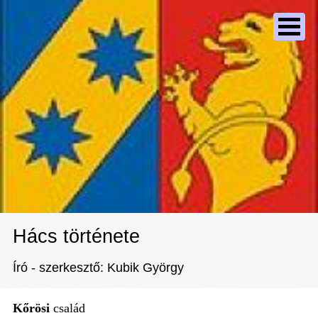
Hács története
Író - szerkesztő: Kubik György
Kőrösi
család