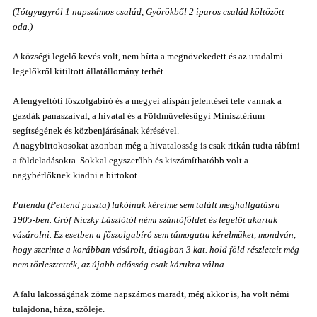
(
Tótgyugyról 1 napszámos család, Györökből 2 iparos család költözött
oda.)
A községi legelő kevés volt, nem bírta a megnövekedett és az uradalmi
legelőkről kitiltott állatállomány terhét.
A lengyeltóti főszolgabíró és a megyei alispán jelentései tele vannak a
gazdák panaszaival, a hivatal és a Földművelésügyi Minisztérium
segítségének és közbenjárásának kérésével.
A nagybirtokosokat azonban még a hivatalosság is csak ritkán tudta rábírni
a földeladásokra. Sokkal egyszerűbb és kiszámíthatóbb volt a
nagybérlőknek kiadni a birtokot.
Putenda (Pettend puszta) lakóinak kérelme sem talált meghallgatásra
1905-ben. Gróf Niczky Lászlótól némi szántóföldet és legelőt akartak
vásárolni. Ez esetben a főszolgabíró sem támogatta kérelmüket, mondván,
hogy szerinte a korábban vásárolt, átlagban 3 kat. hold föld részleteit még
nem törlesztették, az újabb adósság csak kárukra válna.
A falu lakosságának zöme napszámos maradt, még akkor is, ha volt némi
tulajdona, háza, szőleje.