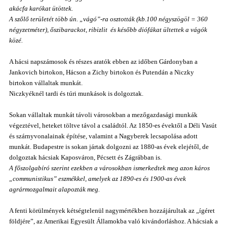
akácfa karókat ütöttek.
A szőlő területét több ún. „vágó”-ra osztották (kb.100 négyszögöl = 360
négyzetméter), őszibarackot, ribizlit és később diófákat ültettek a vágók
közé.
A hácsi napszámosok és részes aratók ebben az időben Gárdonyban a
Jankovich birtokon, Hácson a Zichy birtokon és Putendán a Niczky
birtokon vállaltak munkát.
Niczkyéknél tardi és túri munkások is dolgoztak.
Sokan vállaltak munkát távoli városokban a mezőgazdasági munkák
végeztével, heteket töltve távol a családtól. Az 1850-es évektől a Déli Vasút
és szárnyvonalainak építése, valamint a Nagyberek lecsapolása adott
munkát. Budapestre is sokan jártak dolgozni az 1880-as évek elejétől, de
dolgoztak hácsiak Kaposváron, Pécsett és Zágrábban is.
A főszolgabíró szerint ezekben a városokban ismerkedtek meg azon káros
„communistikus” eszmékkel, amelyek az 1890-es és 1900-as évek
agrármozgalmait alapozták meg.
A fenti körülmények kétségtelenül nagymértékben hozzájárultak az „ígéret
földjére”, az Amerikai Egyesült Államokba való kivándorláshoz. A hácsiak a