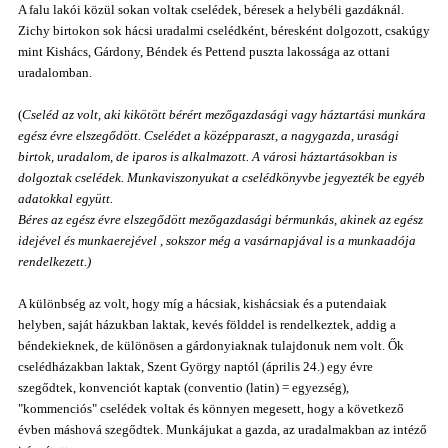
A falu lakói közül sokan voltak cselédek, béresek a helybéli gazdáknál.
Zichy birtokon sok hácsi uradalmi cselédként, béresként dolgozott, csakúgy
mint Kishács, Gárdony, Béndek és Pettend puszta lakossága az ottani
uradalomban.
(
Cseléd az volt, aki kikötött bérért mezőgazdasági vagy háztartási munkára
egész évre elszegődött. Cselédet a középparaszt, a nagygazda, urasági
birtok, uradalom, de iparos is alkalmazott. A városi háztartásokban is
dolgoztak cselédek. Munkaviszonyukat a cselédkönyvbe jegyezték be egyéb
adatokkal együtt.
Béres az egész évre elszegődött mezőgazdasági bérmunkás, akinek az egész
idejével és munkaerejével , sokszor még a vasárnapjával is a munkaadója
rendelkezett.)
A különbség az volt, hogy míg a hácsiak, kishácsiak és a putendaiak
helyben, saját házukban laktak, kevés földdel is rendelkeztek, addig a
béndekieknek, de különösen a gárdonyiaknak tulajdonuk nem volt. Ők
cselédházakban laktak, Szent György naptól (április 24.) egy évre
szegődtek, konvenciót kaptak (conventio (latin) = egyezség),
"kommenciós" cselédek voltak és könnyen megesett, hogy a következő
évben máshová szegődtek. Munkájukat a gazda, az uradalmakban az intéző