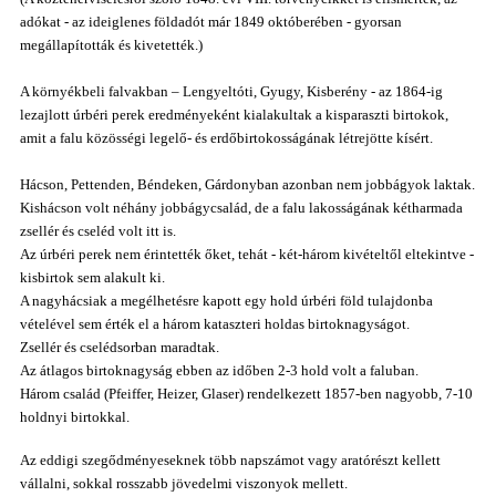
adókat - az ideiglenes földadót már 1849 októberében - gyorsan
megállapították és kivetették.)
A környékbeli falvakban – Lengyeltóti, Gyugy, Kisberény - az 1864-ig
lezajlott úrbéri perek eredményeként
kialakultak
a kisparaszti birtokok,
amit a falu közösségi legelő- és erdőbirtokosságának létrejötte kísért.
Hácson, Pettenden, Béndeken, Gárdonyban azonban nem jobbágyok laktak.
Kishácson volt néhány jobbágycsalád, de a falu lakosságának kétharmada
zsellér és cseléd volt itt is.
Az úrbéri perek nem érintették őket, tehát - két-három kivételtől eltekintve -
kisbirtok sem alakult ki.
A nagyhácsiak a megélhetésre kapott egy hold úrbéri föld tulajdonba
vételével sem érték el a három kataszteri holdas birtoknagyságot.
Zsellér és cselédsorban maradtak.
Az átlagos birtoknagyság ebben az időben 2-3 hold volt a faluban.
Három család (Pfeiffer, Heizer, Glaser) rendelkezett 1857-ben nagyobb, 7-10
holdnyi birtokkal.
Az eddigi szegődményeseknek több napszámot vagy aratórészt kellett
vállalni, sokkal rosszabb jövedelmi viszonyok mellett.