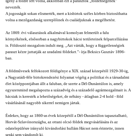
Igény a földre lett volna, akkoriban ezt a parasztok „földéhségének”
nevezték.
A jogosságát sokan elismerték, mert a kisbirtok széles körben biztosíthatta
volna a mezőgazdaság szereplőinek és családjuknak a megélhetést.
Az 1869. évi választások alkalmával komolyan felmerült a falu
környékének, elsősorban a nagybirtokok hácsi területeinek felparcellázása
is. Földosztó mozgalom indult meg. „Azt várták, hogy a függetlenségiek
paraszt kézre juttatják az uradalmi földeket.”- írja Beksics Gusztáv 1896-
ban.
A földművesek felfokozott földigénye a XIX. század közepétől 1929-30-ig,
a Nagyatádi-féle birtokrendezési folyamat végéig a politikai és a társadalmi
élet középpontjában állt a faluban, de szerte a Dél-Dunántúlon is, amely
egyszersmind megalapozta a századvég és a századelő agrármozgalmait is. A
hácsiak is keresték a lehetőségeket, de néhány - átlagban 2-4 hold - föld
vásárlásánál nagyobb sikerrel nemigen jártak.
Érdekes, hogy az 1860-as évek közepétől a Dél-Dunántúlon tapasztalható,
Horvát-Szlavónországba, az ottani olcsó földek megvásárlására és az
odatelepülésre irányuló kivándorlási hullám Hácsot nem érintette, innen
senki sem vándorolt ki.