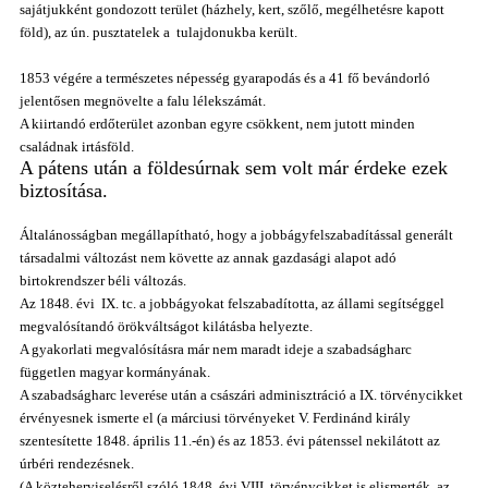
sajátjukként gondozott terület (házhely, kert, szőlő, megélhetésre kapott
föld), az ún. pusztatelek a tulajdonukba került.
1853 végére a természetes népesség gyarapodás és a 41 fő bevándorló
jelentősen megnövelte a falu lélekszámát.
A kiirtandó erdőterület azonban egyre csökkent, nem jutott minden
családnak irtásföld.
A pátens után a földesúrnak sem volt már érdeke ezek
biztosítása.
Általánosságban megállapítható, hogy a jobbágyfelszabadítással generált
társadalmi változást nem követte az annak gazdasági alapot adó
birtokrendszer béli változás.
Az 1848. évi
IX. tc. a jobbágyokat felszabadította, az állami segítséggel
megvalósítandó örökváltságot kilátásba helyezte.
A gyakorlati megvalósításra már nem maradt ideje a szabadságharc
független magyar kormányának.
A szabadságharc leverése után a császári adminisztráció a IX. törvénycikket
érvényesnek ismerte el (a márciusi törvényeket V. Ferdinánd király
szentesítette 1848. április 11.-én) és az 1853. évi pátenssel nekilátott az
úrbéri
rendezésnek.
(A közteherviselésről szóló 1848. évi VIII. törvénycikket is elismerték, az