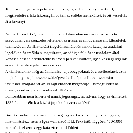
1855-ben a nyár közepétől október végéig kolerajárvány pusztított,
megtizedelte a falu lakosságát. Sokan az erdőbe menekültek és ott vészelték
át a járványt.
Az uradalom 1857, az úrbéri perek indulása után már nem biztosította a
szegődményesi szerződés feltételeit az irtásra és a művelésre a földterületek
tekintetében. Az állattartást (legelőhasználat és makkoltatás) az uradalmi
legelőkön és erdőkben megtiltotta, az addig a falu és az uradalom által
közösen használt területekre is úrbéri pereket indított, így a községi legelők
és erdők területe jelentősen csökkent.
A kishácsiaknak
még az ún. faizást - a jobbágyoknak és a zselléreknek azt a
jogát, hogy a saját részére szükséges tüzifát, épületfát és a szerszámai
javítására szolgáló fát az urasági erdőben megszedje - is megtiltotta az
uraság az úrbéri perek zárultával 1864-ben.
Pontosabban nem ismerte el annak jogosságát, mondván, hogy az érintettek
1832 óta nem éltek a faizási jogukkal, ezért az elévült.
Birtokvásárlásra nem volt lehetőség egyrészt a pénzhiány és a drágaság
miatt, másrészt nem is igen volt eladó föld. Fekvéstől függően 400-1000
koronát is elkértek egy kataszteri hold földért.