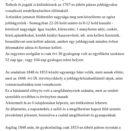
Terheik és jogaik is különböztek az 1767-es úrbéri pátens jobbágyokra
vonatkozó rendelkezéseiben előírtaktól.
A részükre juttatott földterület nagysága meg sem közelítette az egész
jobbágytelek - Somogyban 22-26 hold szántó és 8-12 hold kaszáló -
kötelező nagyságát. Igaz tizedet, kilencedet, 1 aranyforint adót, csirkét,
hízót,ajándékokat, kisebb királyi haszonvételt, stb. sem kellett fizetniük,
hosszúfuvart sem kellett adniuk, amiket egy jobbágynak minden évben
dézsmaként adnia és fizetnie kellett.
Az ingyenes szolgálat is csak évi 36 gyalognap volt az egyébként szokásos
52 nap iga-, vagy 104 nap gyalogos robot helyett.
Az uradalom 1848 és 1853 között ugyanúgy bánt velük, mint annak előtte,
mert az 1848. évi IX. törvénycikkely a jobbágyfelszabadításról rájuk, mint
contractualistákra nem vonatkozott.
Ez a bánásmód előnyös volt a szegődményesek számára, mert az eredeti
szerződés továbbra is érvényben maradt.
A kitermelt fa az ő tulajdonukat képezte, azt értékesíteni lehetett.
Az állattartás, a napszámbér, a szőlő és a megélhetésre kapott föld szintén
jövedelmet jelentett, biztosítva a család megélhetését és gyarapodását.
Jogilag 1848 után, de gyakorlatilag csak 1853-as úrbéri pátens nyomán a