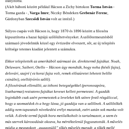
irányította.
(A két háború között például Hácson a Zichy birtokon
Torma István
-
Torma gazda - ,
Varga Imre
; Niczky Béndeken
Grebenár Ferenc
,
Gárdonyban
Szecsődi István
volt az intéző.)
Súlyos csapás volt Hácson is, hogy 1870 és 1896 között a filoxéra
kipusztította a hazai fajtájú szőlőültetvényeket. A szőlőtermesztésből
származó jövedelmük közel egy évtizedre elveszett, sőt, az új telepítés
költsége tetemes kiadást jelentett a számukra.
Ekkor telepítették az amerikából származó ún. direkttermő fajtákat. Noah,
Delaware, Saibert, Otello
–
Hácson úgy mondták, hogy noha (késői fajta),
delovári, szajré ( ez korai fajta volt, remek előszüretet lehetett belőle
csinálni), otelló(vörös szőlő).
A filoxérának ellenálló, az itthoni betegségekkel (peronoszpóra,
lisztharmat) rezisztens fajtákat keveset kellett permetezni. A gazdák
leginkább csak azért permeteztek a leveleket kék színre festő rézgáliccal,
hogy a szomszédok és a hegy lássa, jó gazdája van a szőlőnek. A szőlőtőkék
addig nem tapasztalt növekedési erélyt mutattak, ezért aztán sok munka volt
velük. A direkt termő fajták bora metilalkoholt is tartalmazott, a szem és
más szervek károsodását okozva, ha mértéktelenül fogyasztották. A művelés
módja a megszokott „guggonülő” tőkés művelés maradt, a tőkék mellé