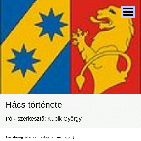
Hács története
Író - szerkesztő: Kubik György
Gazdasági élet
az I. világháború végéig