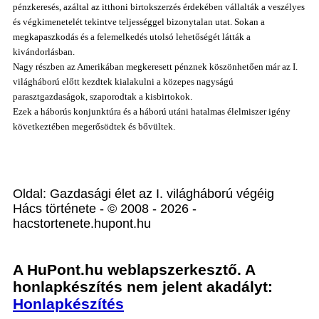
pénzkeresés, azáltal az itthoni birtokszerzés érdekében vállalták a veszélyes
és végkimenetelét tekintve teljességgel bizonytalan utat. Sokan a
megkapaszkodás és a felemelkedés utolsó lehetőségét látták a
kivándorlásban.
Nagy részben az Amerikában megkeresett pénznek köszönhetően már az I.
világháború előtt kezdtek kialakulni a közepes nagyságú
parasztgazdaságok, szaporodtak a kisbirtokok.
Ezek a háborús konjunktúra és a háború utáni hatalmas élelmiszer igény
következtében megerősödtek és bővültek.
Oldal: Gazdasági élet az I. világháború végéig
Hács története - © 2008 - 2026 -
hacstortenete.hupont.hu
A HuPont.hu weblapszerkesztő. A
honlapkészítés nem jelent akadályt:
Honlapkészítés