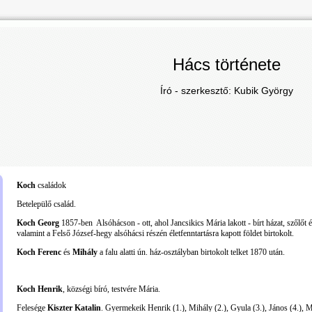
Hács története
Író - szerkesztő: Kubik György
Koch
családok
Betelepülő család.
Koch Georg
1857-ben Alsóhácson - ott, ahol Jancsikics Mária lakott - bírt házat, szőlőt é
valamint a Felső József-hegy alsóhácsi részén életfenntartásra kapott földet birtokolt.
Koch Ferenc
és
Mihály
a falu alatti ún. ház-osztályban birtokolt telket 1870 után.
Koch Henrik
, községi bíró, testvére Mária.
Felesége
Kiszter Katalin
. Gyermekeik Henrik (1.), Mihály (2.), Gyula (3.), János (4.), Ma