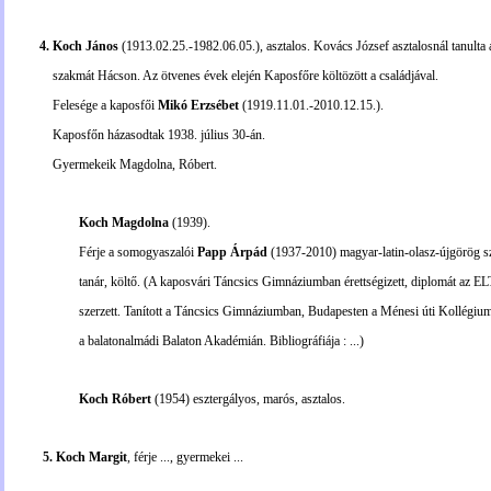
4. Koch János
(1913.02.25.-1982.06.05.)
, asztalos. Kovács József asztalosnál tanulta 
szakmát Hácson. Az ötvenes évek elején Kaposfőre költözött a családjával.
Felesége a kaposfői
Mikó Erzsébet
(1919.11.01.-2010.12.15.).
Kaposfőn házasodtak 1938. július 30-án.
Gyermekeik Magdolna, Róbert.
Koch Magdolna
(1939).
Férje a somogyaszalói
Papp Árpád
(1937-2010) magyar-latin-olasz-újgörög s
tanár, költő. (A kaposvári Táncsics Gimnáziumban érettségizett, diplomát az EL
szerzett. Tanított a Táncsics Gimnáziumban, Budapesten a Ménesi úti Kollégium
a balatonalmádi Balaton Akadémián. Bibliográfiája : ...)
Koch Róbert
(1954) esztergályos, marós, asztalos.
5. Koch Margit
, férje ..., gyermekei ...