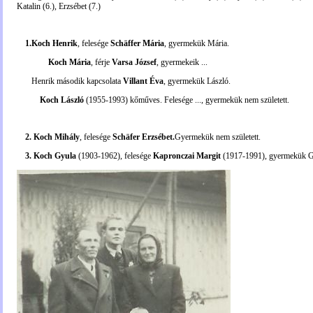
Katalin (6.), Erzsébet (7.)
1.Koch Henrik
, felesége
Schäffer Mária
, gyermekük Mária.
Koch Mária
, férje
Varsa József
, gyermekeik ...
Henrik második kapcsolata
Villant Éva
, gyermekük László.
Koch László
(1955-1993) kőműves. Felesége ..., gyermekük nem született.
2. Koch Mihály
, felesége
Schäfer Erzsébet.
Gyermekük nem született.
3. Koch Gyula
(1903-1962), felesége
Kapronczai Margit
(1917-1991), gyermekük G