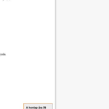
yula.
A honlap ára
78