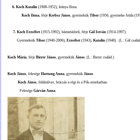
6. Koch Katalin
(1908-1952), leánya Ilona.
Koch Ilona
, férje
Krebsz János
, gyermekük
Tibor
(1956, gyermeke Attila (19
7. Koch Erzsébet
(1915-1992), háztartásbeli, férje
Gál István
(1914-1997).
Gyermekeik
Tibor
(1940-2006),
Erzsébet
(1943),
Katalin
(1948). (L.: Gál család
Koch Mária
, férje
Bierer János
, gyermekük
János
. (L.: Bierer család.)
Koch János
,
felesége
Hartung Anna
, gyermekük
János
.
Koch János
, földműves, brácsás a régi és a Pék-zenekarban.
Felesége
Gárván Anna
.