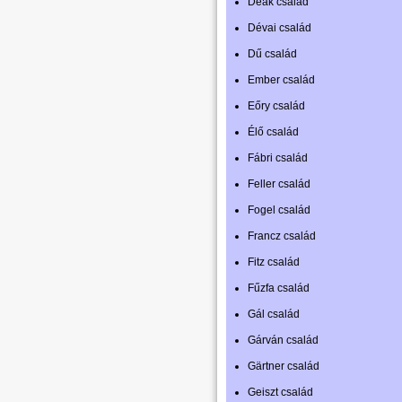
Deák család
Dévai család
Dű család
Ember család
Eőry család
Élő család
Fábri család
Feller család
Fogel család
Francz család
Fitz család
Fűzfa család
Gál család
Gárván család
Gärtner család
Geiszt család