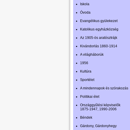
Iskola
Óvoda
Evangélikus gyülekezet
Katolikus egyházközség
Az 1905-ös aratósztrájk
Kivándorlás 1860-1914
A világháborúk
1956
Kultúra
Sportélet
A mindennapok és szórakozás
Politikai élet
Országgyűlési képviselők
1875-1947, 1990-2006
Béndek
Gárdony, Gárdonyhegy