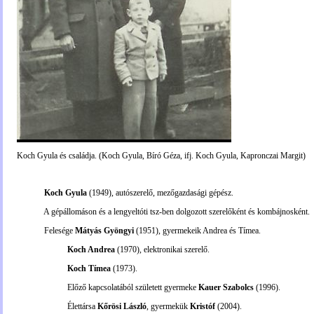
Koch Gyula és családja. (Koch Gyula, Bíró Géza, ifj. Koch Gyula, Kapronczai Margit)
Koch Gyula
(1949), autószerelő, mezőgazdasági gépész.
A gépállomáson és a lengyeltóti tsz-ben dolgozott szerelőként és kombájnosként.
Felesége
Mátyás Gyöngyi
(1951), gyermekeik Andrea és Tímea.
Koch Andrea
(1970), elektronikai szerelő.
Koch Tímea
(1973).
Előző kapcsolatából született gyermeke
Kauer Szabolcs
(1996).
Élettársa
Kőrösi László
, gyermekük
Kristóf
(2004).