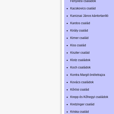
Fenyvesi családok
Kacskovics család
Kanizsai János kántortanító
Kardos család
Király család
Kirner család
Kiss család
Kiszter család
Klotz családok
Koch családok
Kontra Margit önéletrajza
Kovács családok
Kőrösi család
Krepp és Kőhegyi családok
Kretzinger család
Kriska család