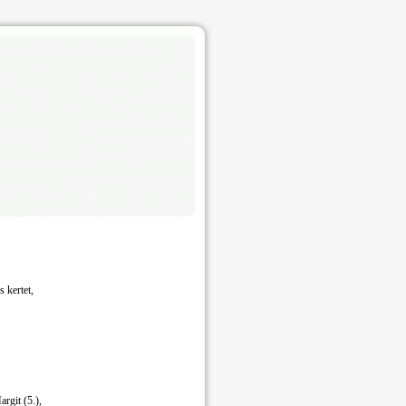
s kertet,
rgit (5.),