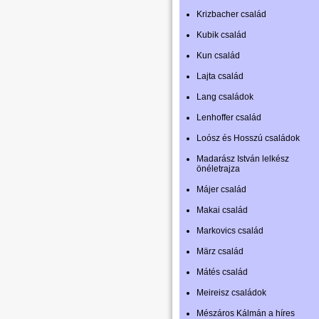
Krizbacher család
Kubik család
Kun család
Lajta család
Lang családok
Lenhoffer család
Loósz és Hosszú családok
Madarász István lelkész
önéletrajza
Májer család
Makai család
Markovics család
März család
Mátés család
Meireisz családok
Mészáros Kálmán a híres