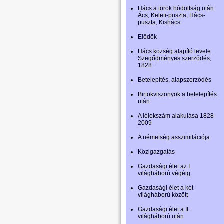
Hács a török hódoltság után.
Ács, Keleti-puszta, Hács-
puszta, Kishács
Elődök
Hács község alapító levele.
Szegődményes szerződés,
1828.
Betelepítés, alapszerződés
Birtokviszonyok a betelepítés
után
A lélekszám alakulása 1828-
2009
A németség asszimilációja
Közigazgatás
Gazdasági élet az I.
világháború végéig
Gazdasági élet a két
világháború között
Gazdasági élet a II.
világháború után